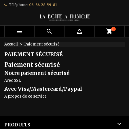
Téléphone:
06-84-28-59-81
×
×
×
×
Ajouter à ma liste d'envies
((modalTitle))
Créer une liste d'envies
Connexion
add_circle_outline
Créer une nouvelle liste
((confirmMessage))
Vous devez être connecté pour ajouter des produits
Nom de la liste d'envies
0



shopping_cart
à votre liste d'envies.
Accueil
Paiement sécurisé
((cancelText))
((modalDeleteText))
Annuler
Connexion
PAIEMENT SÉCURISÉ
Annuler
Créer une liste d'envies
Paiement sécurisé
Notre paiement sécurisé
Avec SSL
Avec Visa/Mastercard/Paypal
A propos de ce service

PRODUITS