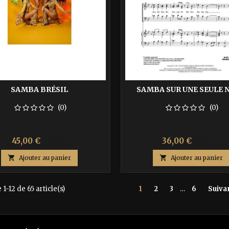
SAMBA BRÉSIL
SAMBA SUR UNE SEULE 
(0)
(0)
Prix
Prix
Prix
Prix
45,00 €
36,00 €
75,00 €
60,00 €
de
de

Ajouter au panier

Ajouter au panier
base
base
1-12 de 65 article(s)
1
2
3
…
6
Suiva