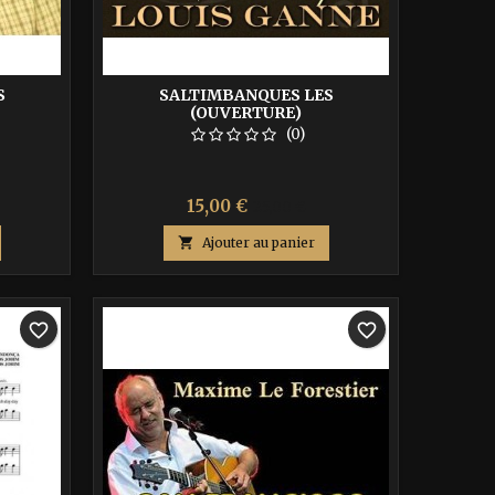
S
SALTIMBANQUES LES
(OUVERTURE)
(0)
Prix
Prix
15,00 €
25,00 €
de

Ajouter au panier
base
-40%
favorite_border
favorite_border