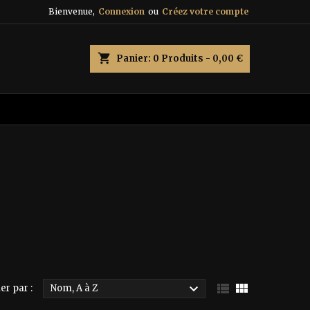
Bienvenue,
Connexion
ou
Créez votre compte
×
×
×
×
shopping_cart
Panier:
0
Produits - 0,00 €
)
n
s



er par :
Nom, A à Z