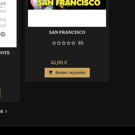
SAN FRANCISCO
(0)
NOTE
Prix
Prix
42,00 €
70,00 €
de

Ajouter au panier
base
nt
