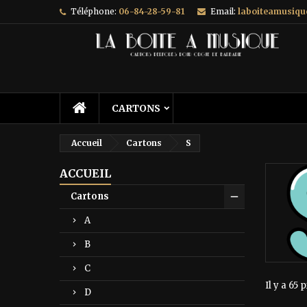
Téléphone:
06-84-28-59-81
Email:
laboiteamusiq
A
(
C
C
add_circle_outline
((
Vo
No
d'e
CARTONS
Accueil
Cartons
S
ACCUEIL
Cartons
A
B
C
Il y a 65 
D