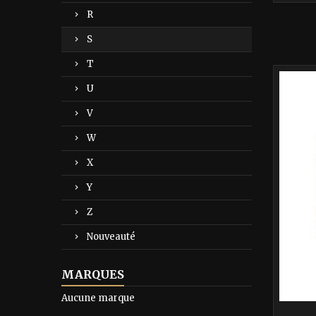
R
S
T
-40%
U
V
W
X
Y
Z
Nouveauté
MARQUES
Aucune marque