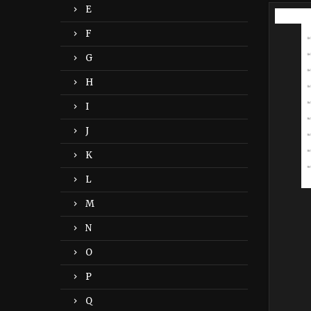
E
-40%
F
G
H
I
J
K
L
M
N
O
P
Q