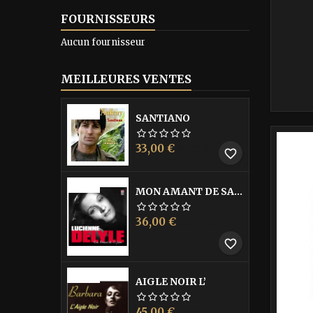
FOURNISSEURS
Aucun fournisseur
MEILLEURES VENTES
-40%
SANTIANO
-40%
Prix
Prix
33,00 €
55,00 €
favorite_border
de
base
-40%
MON AMANT DE SAINT JEAN
Prix
Prix
36,00 €
60,00 €
de
favorite_border
base
-40%
AIGLE NOIR L’
Prix
Prix
45,00 €
75,00 €