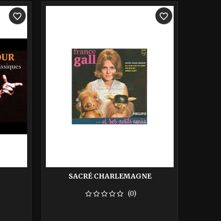
-40%
favorite_border
favorite_border
SACRÉ CHARLEMAGNE
(0)