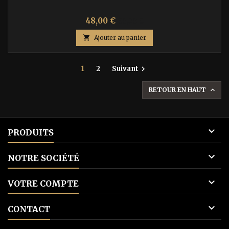
Prix
Prix
48,00 €
80,00 €
de

Ajouter au panier
base
1
2
Suivant

RETOUR EN HAUT


PRODUITS

NOTRE SOCIÉTÉ

VOTRE COMPTE

CONTACT