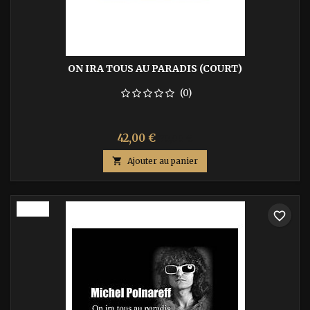
ON IRA TOUS AU PARADIS (COURT)
(0)
Prix
Prix
42,00 €
70,00 €
de

Ajouter au panier
base
-40%
favorite_border