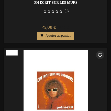
ON ÉCRIT SUR LES MURS
(0)
Prix
Prix
45,00 €
75,00 €
de

Ajouter au panier
base
-40%
favorite_border