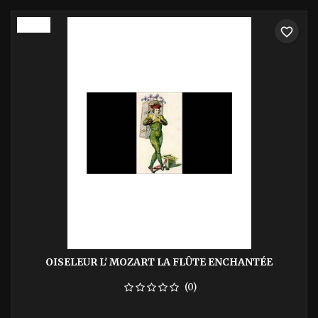
-40%
favorite_border
OISELEUR L' MOZART LA FLÛTE ENCHANTÉE
(0)