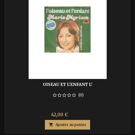
OISEAU ET L'ENFANT L'
(0)
Prix
Prix
42,00 €
70,00 €
de

Ajouter au panier
base