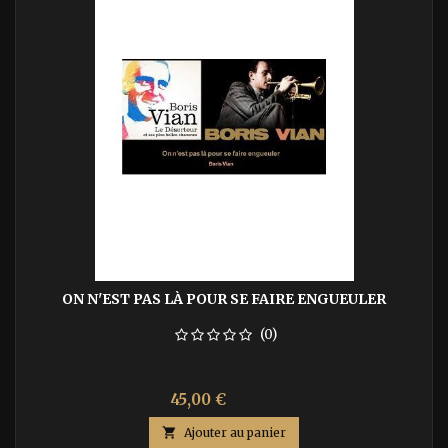
ON N'EST PAS LÀ POUR SE FAIRE ENGUEULER
(0)
Prix
Prix
45,00 €
75,00 €
de

Ajouter au panier