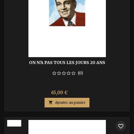
ON N'A PAS TOUS LES JOURS 20 ANS
(0)
Prix
Prix
45,00 €
75,00 €
de

Ajouter au panier
base
-40%
favorite_border