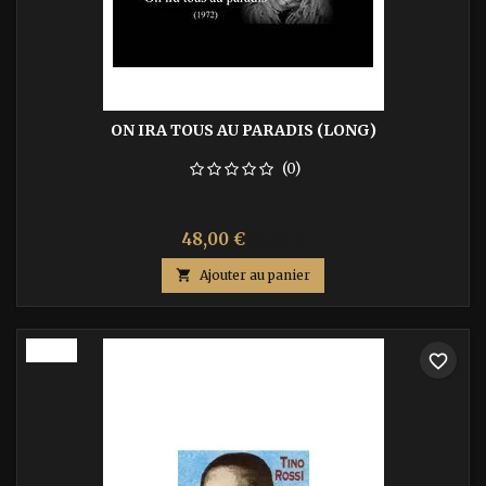
ON IRA TOUS AU PARADIS (LONG)
(0)
Prix
Prix
48,00 €
80,00 €
de

Ajouter au panier
base
-40%
favorite_border