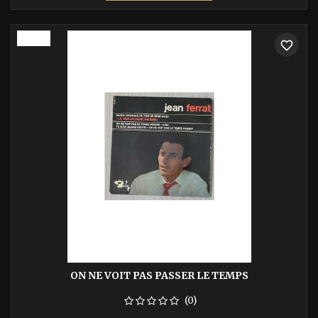
base
-40%
favorite_border
ON NE VOIT PAS PASSER LE TEMPS
(0)