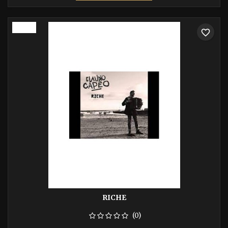
base
-40%
favorite_border
RICHE
(0)