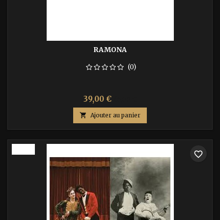
RAMONA
(0)
Prix
Prix
39,00 €
65,00 €
de

Ajouter au panier
base
-40%
favorite_border