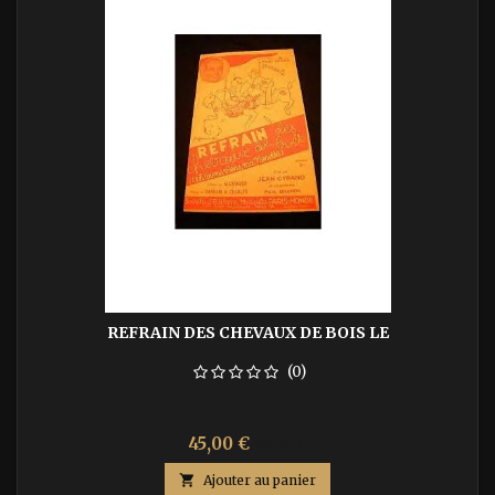
REFRAIN DES CHEVAUX DE BOIS LE
(0)
Prix
Prix
45,00 €
75,00 €
de

Ajouter au panier