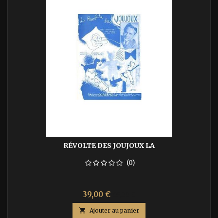
RÉVOLTE DES JOUJOUX LA
(0)
Prix
Prix
39,00 €
65,00 €
de

Ajouter au panier