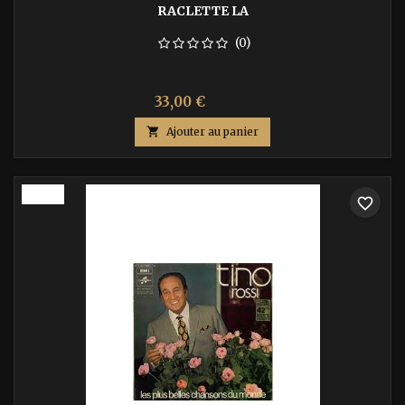
RACLETTE LA
(0)
Prix
Prix
33,00 €
55,00 €
de

Ajouter au panier
base
-40%
favorite_border