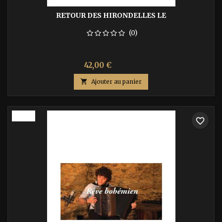
RETOUR DES HIRONDELLES LE
(0)
Prix
Prix
42,00 €
70,00 €
de

Ajouter au panier
base
-40%
favorite_border