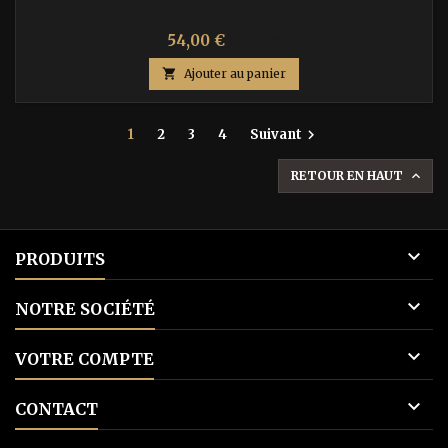
Prix
Prix
54,00 €
90,00 €
de

Ajouter au panier
base
1
2
3
4
Suivant

RETOUR EN HAUT


PRODUITS

NOTRE SOCIÉTÉ

VOTRE COMPTE

CONTACT