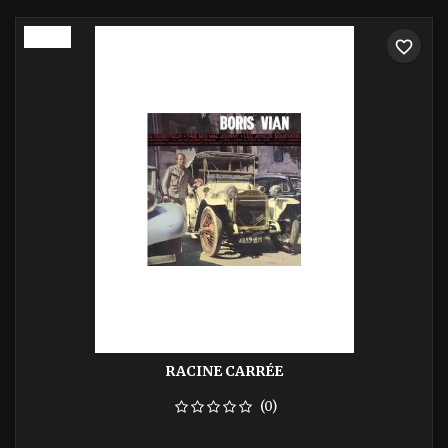
-40%
favorite_border
RACINE CARRÉE
(0)