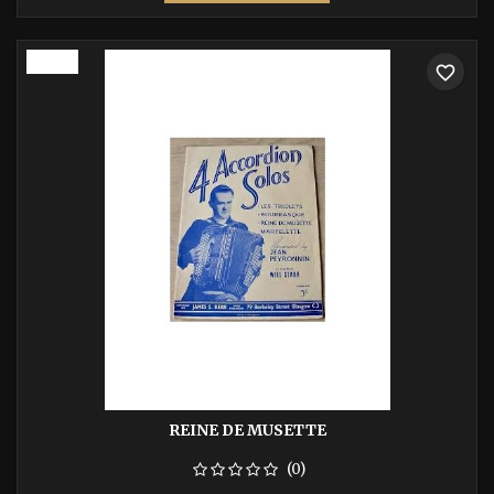
base
-40%
favorite_border
REINE DE MUSETTE
(0)