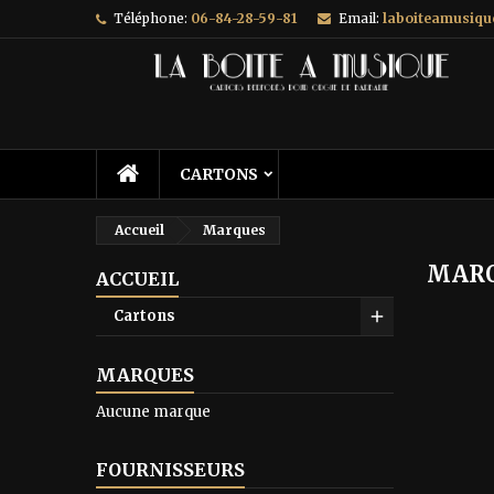
Téléphone:
06-84-28-59-81
Email:
laboiteamusiq
A
(
C
C
add_circle_outline
((
Vo
No
d'e
CARTONS
Accueil
Marques
MAR
ACCUEIL
Cartons
MARQUES
Aucune marque
FOURNISSEURS