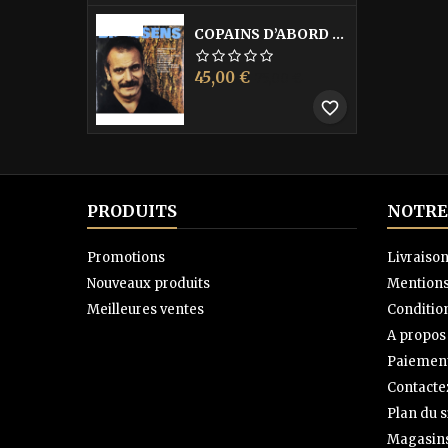
-40%
COPAINS D’ABORD LES
Prix
Prix
45,00 €
75,00 €
de
favorite_border
base
PRODUITS
NOTRE
Promotions
Livraiso
Nouveaux produits
Mentions
Meilleures ventes
Condition
A propos
Paiement
Contacte
Plan du s
Magasin