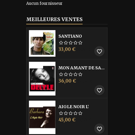
Aucun fournisseur
MEILLEURES VENTES
-40%
SANTIANO
Prix
Prix
33,00 €
55,00 €
favorite_border
de
base
-40%
MON AMANT DE SAINT JEAN
Prix
Prix
36,00 €
60,00 €
de
favorite_border
base
-40%
AIGLE NOIR L’
Prix
Prix
45,00 €
75,00 €
de
favorite_border
base