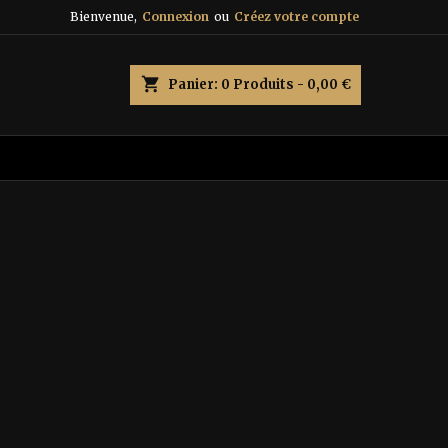
Bienvenue,
Connexion
ou
Créez votre compte
×
×
×
×
shopping_cart
Panier:
0
Produits - 0,00 €
)
n
s