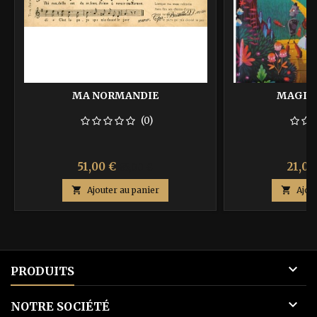
MA NORMANDIE
MAGICI
(0)
Prix
Prix
Prix
51,00 €
21,00
85,00 €
de

Ajouter au panier

Ajou
base

PRODUITS

NOTRE SOCIÉTÉ