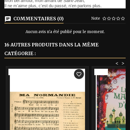
Mon bel amour, mon amant de Saint-Jean,
Il ne m'aime plus, c'est du passé, n'en parlons plus.
COMMENTAIRES (0)
Note
Aucun avis n'a été publié pour le moment.
16 AUTRES PRODUITS DANS LA MÊME
CATÉGORIE :
<
>
-40%
-40%
favorite_border