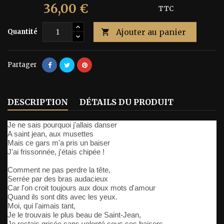
36,00 €
60,00 €
Économisez 40%
TTC
Ajouter au panier
Quantité

Partager
DESCRIPTION
DÉTAILS DU PRODUIT
Je ne sais pourquoi j'allais danser
A saint jean, aux musettes
Mais ce gars m'a pris un baiser
J'ai frissonnée, j'étais chipée !
Comment ne pas perdre la tête,
Serrée par des bras audacieux
Car l'on croit toujours aux doux mots d'amour
Quand ils sont dits avec les yeux.
Moi, qui l'aimais tant,
Je le trouvais le plus beau de Saint-Jean,
Je restais grisée sans volonté sous ses baisers.