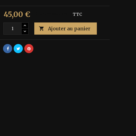
45,00 €
€
Économisez 40%
TTC
Ajouter au panier
é
