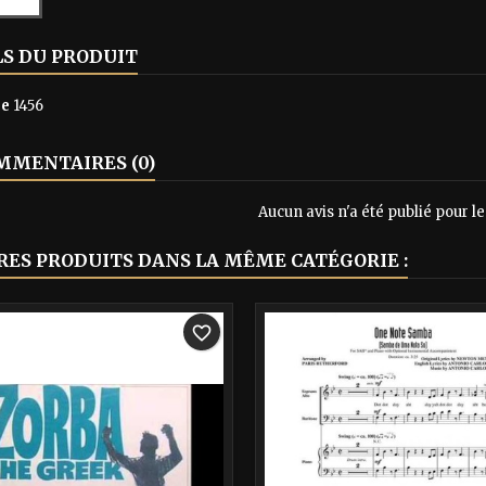
LS DU PRODUIT
ce
1456
MENTAIRES (0)
Aucun avis n'a été publié pour 
RES PRODUITS DANS LA MÊME CATÉGORIE :
-40%
favorite_border