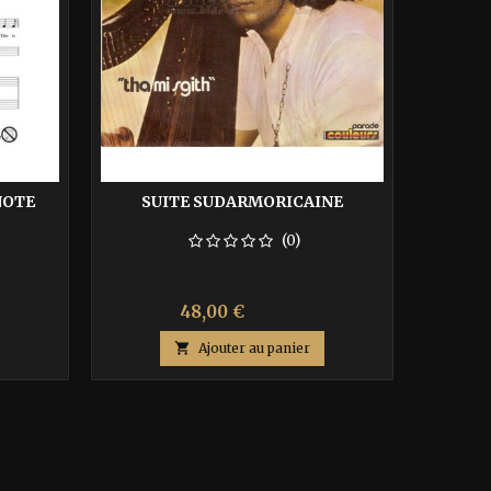
NOTE
SUITE SUDARMORICAINE
(0)
Prix
Prix
48,00 €
80,00 €
de

Ajouter au panier
base