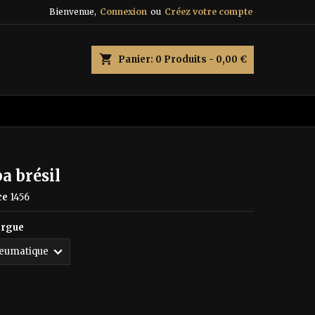
Bienvenue,
Connexion
ou
Créez votre compte
×
×
×
shopping_cart
Panier:
0
Produits - 0,00 €
n
s
a brésil
ce
1456
orgue