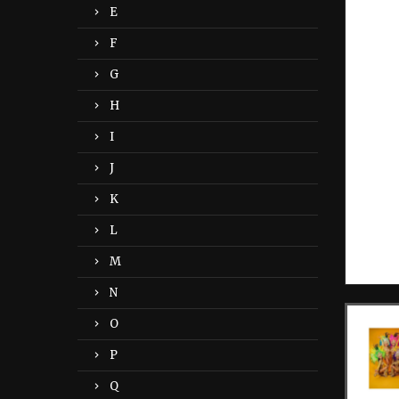
E
F
G
H
I
J
K
L
M
N
O
P
Q