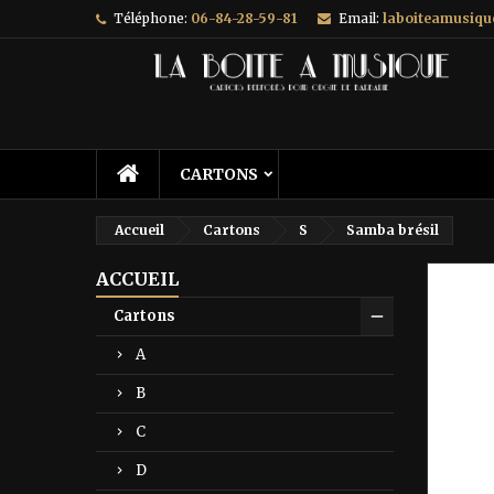
Téléphone:
06-84-28-59-81
Email:
laboiteamusiq
A
C
C
add_circle_outline
Vo
No
d'e
CARTONS
Accueil
Cartons
S
Samba brésil
ACCUEIL
Prix ré
Cartons
A
B
C
D