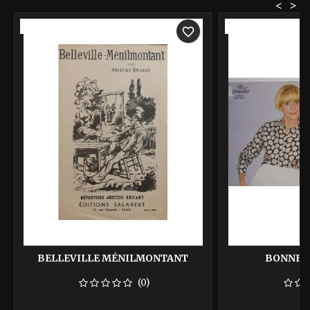
<
>
-40%
-40%
favorite_border
BELLEVILLE MÉNILMONTANT
BONNE D
(0)