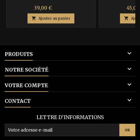
Prix
Prix
Prix
39,00 €
45,00
65,00 €
de

Ajouter au panier

Ajou
base

PRODUITS

NOTRE SOCIÉTÉ

VOTRE COMPTE

CONTACT
LETTRE D'INFORMATIONS