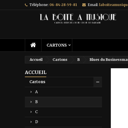
Téléphone:
06-84-28-59-81
Email:
laboiteamusiq
A
C
C
add_circle_outline
Vo
No
d'e
CARTONS
Accueil
Cartons
B
Blues du Businessman
ACCUEIL
Prix ré
Cartons
A
B
C
D