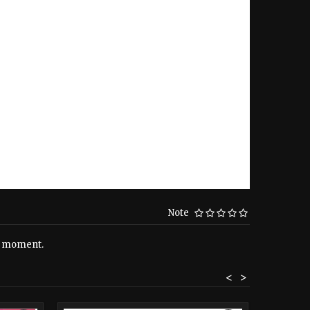
Note
le moment.
<
>