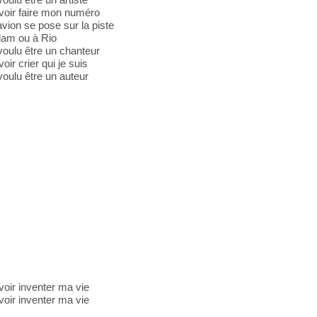
voir faire mon numéro
vion se pose sur la piste
dam ou à Rio
voulu être un chanteur
oir crier qui je suis
voulu être un auteur
oir inventer ma vie
oir inventer ma vie