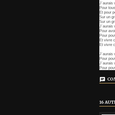
J´aurais 
Pour tous
Et pour p
Sur un g
Sur un g
J´aurais 
Pour avoi
Pour pouv
Et vivre 
Et vivre 
J´aurais 
Pour pouv
J´aurais 
Pour pouv
COM
16 AUT