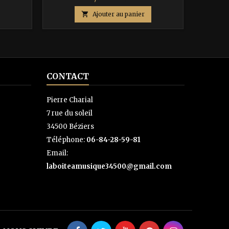
de

Ajouter au panier
base
CONTACT
Pierre Charial
7 rue du soleil
34500 Béziers
Téléphone:
06-84-28-59-81
Email:
laboiteamusique34500@gmail.com