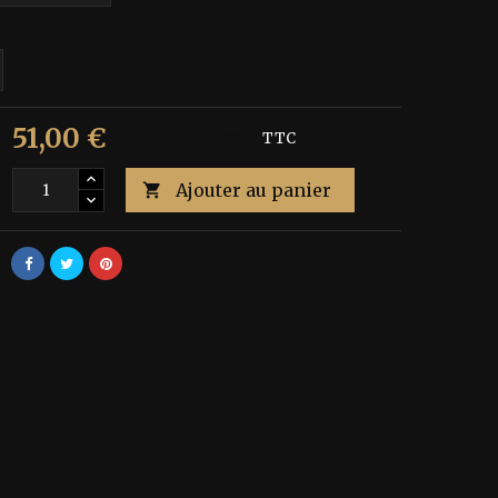
51,00 €
€
Économisez 40%
TTC
Ajouter au panier
é
