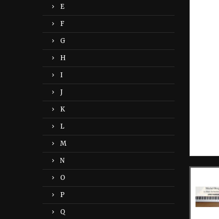
E
F
G
H
I
J
K
L
M
N
O
P
Q