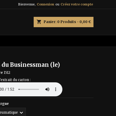
Bienvenue,
Connexion
ou
Créez votre compte
×
×
×
shopping_cart
Panier:
0
Produits - 0,00 €
n
s
 du Businessman (le)
ce
1512
'extrait du carton :
orgue