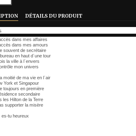
IPTION
DÉTAILS DU PRODUIT
s
succès dans mes affaires
succès dans mes amours
e souvent de secrétaire
bureau en haut d´une tour
is la ville à l´envers
ontrôle mon univers
a moitié de ma vie en l´air
w York et Singapour
e toujours en première
résidence secondaire
 les Hilton de la Terre
s supporter la misère
 es-tu heureux