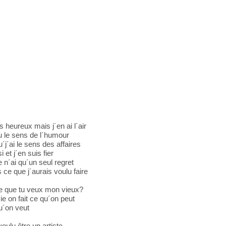
s heureux mais j´en ai l´air
u le sens de l´humour
´j´ai le sens des affaires
i et j´en suis fier
e n´ai qu´un seul regret
s ce que j´aurais voulu faire
e que tu veux mon vieux?
ie on fait ce qu´on peut
u´on veut
voulu être un artiste