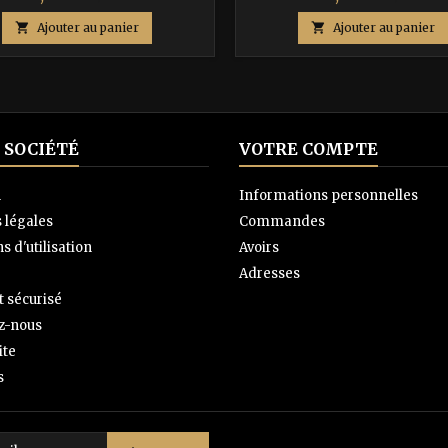
de
de

Ajouter au panier

Ajouter au panier
base
base
 SOCIÉTÉ
VOTRE COMPTE
n
Informations personnelles
 légales
Commandes
s d'utilisation
Avoirs
Adresses
 sécurisé
z-nous
ite
s