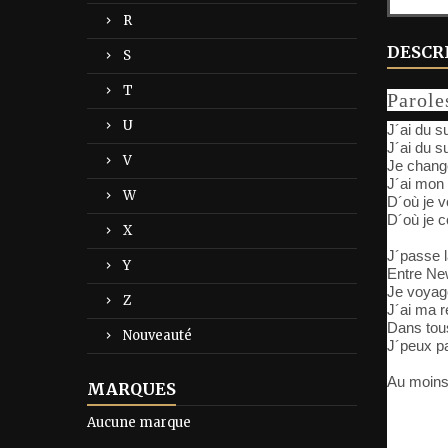
R
DESCR
S
T
Parole
U
J´ai du 
J´ai du 
V
Je chang
J´ai mon 
W
D´où je vo
D´où je c
X
J´passe l
Y
Entre Ne
Je voyag
Z
J´ai ma 
Dans tous
Nouveauté
J´peux pa
Au moins
MARQUES
Aucune marque