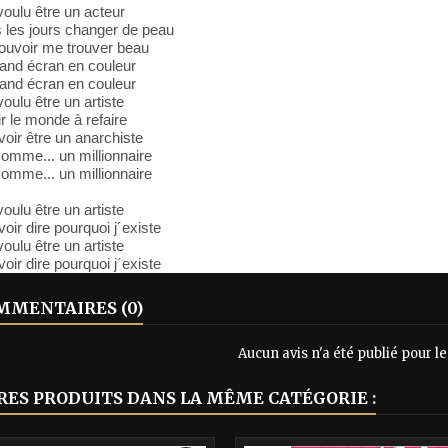
voulu être un acteur
 les jours changer de peau
ouvoir me trouver beau
rand écran en couleur
rand écran en couleur
voulu être un artiste
r le monde à refaire
oir être un anarchiste
comme... un millionnaire
comme... un millionnaire
voulu être un artiste
oir dire pourquoi j´existe
voulu être un artiste
oir dire pourquoi j´existe
MENTAIRES (0)
Aucun avis n'a été publié pour 
RES PRODUITS DANS LA MÊME CATÉGORIE :