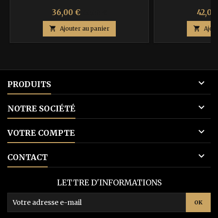
Prix
Prix
Prix
36,00 €
42,00
60,00 €
de

Ajouter au panier

Ajou
base

PRODUITS

NOTRE SOCIÉTÉ

VOTRE COMPTE

CONTACT
LETTRE D'INFORMATIONS