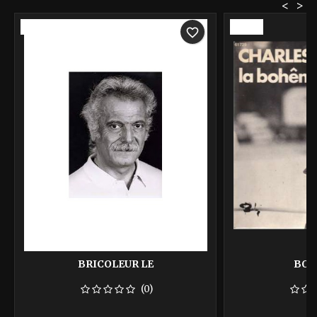
<
>
-40%
-40%
favorite_border
BRICOLEUR LE
BOH
(0)