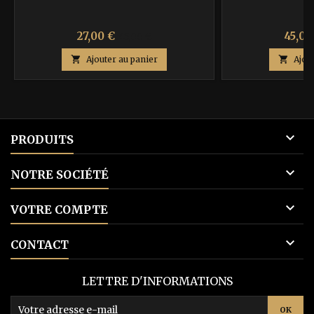
Prix
Prix
Prix
27,00 €
45,00
45,00 €
de

Ajouter au panier

Ajou
base

PRODUITS

NOTRE SOCIÉTÉ

VOTRE COMPTE

CONTACT
LETTRE D'INFORMATIONS