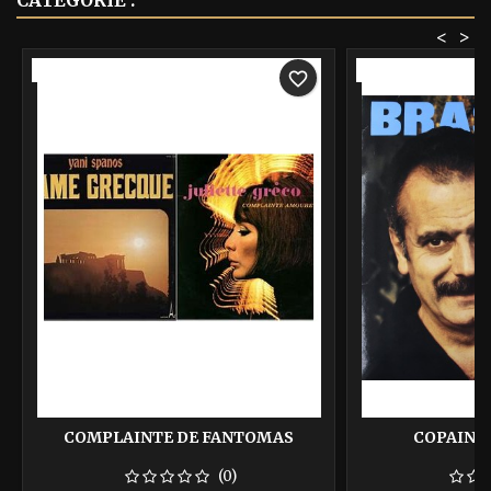
CATÉGORIE :
<
>
-40%
-40%
favorite_border
COMPLAINTE DE FANTOMAS
COPAINS 
(0)