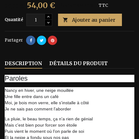
54,00 €
90,00 €
Économisez 40%
TTC
Ajouter au panier
Quantité

Partager
DESCRIPTION
DÉTAILS DU PRODUIT
Paroles
Nancy en hiver, une neige mouillée
Une fille entre dans un café
Moi, je bois mon verre, elle s'installe à côté
Je ne sais pas comment l'aborder
La pluie, le beau temps, ça n'a rien de génial
Mais c'est bien pour forcer son étoile
Puis vient le moment où l'on parle de soi
Et la neige a fondu sous nos pas