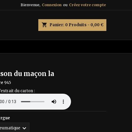
Bienvenue,
Connexion
ou
Créez votre compte
×
×
×
shopping_cart
Panier:
0
Produits - 0,00 €
n
s
son du maçon la
ce
945
'extrait du carton :
orgue