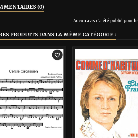
MENTAIRES (0)
Aucun avis n'a été publié pour 
RES PRODUITS DANS LA MÊME CATÉGORIE :
-40%
favorite_border