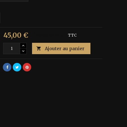
45,00 €
€
Économisez 40%
TTC
Ajouter au panier
é
