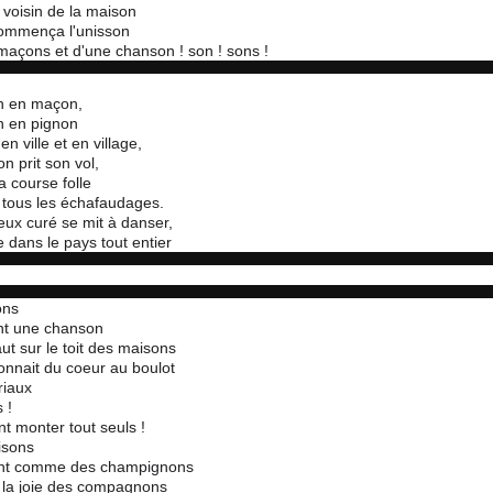
t voisin de la maison
commença l'unisson
açons et d'une chanson ! son ! sons !
 en maçon,
n en pignon
en ville et en village,
n prit son vol,
a course folle
tous les échafaudages.
eux curé se mit à danser,
 dans le pays tout entier
ons
nt une chanson
aut sur le toit des maisons
onnait du coeur au boulot
riaux
 !
t monter tout seuls !
isons
nt comme des champignons
t la joie des compagnons