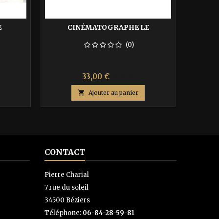
E
CINÉMATOGRAPHE LE
(0)
Prix
Prix
33,00 €
55,00 €
de

Ajouter au panier
base
CONTACT
Pierre Charial
7 rue du soleil
34500 Béziers
Téléphone:
06-84-28-59-81