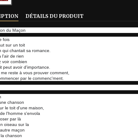
IPTION
DÉTAILS DU PRODUIT
on du Maçon
e fois
ut sur un toit
 qui chantait sa romance.
 l'air de rien
z voir combien
ait peut avoir d'importance.
 me reste à vous prouver comment,
commencer par le commenc'ment.
n
 une chanson
ur le toit d'une maison,
x de l'homme s'envola
oser par là
 oiseau sur la
 autre maçon
t la chanson