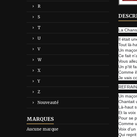
R
DESCR
S
T
La Chans
U
Il était un
Tout là-ha
V
Un maçon
Ce fait n'a
W
Vous alle
Un p'tit f
X
Comme il
Je vais 
Y
REFRAIN
Z
Un maço
Chantait
Nouveauté
Là-haut s
Et la voi
Pour se p
MARQUES
Comme un
Aucune marque
Voix d'un
Qui repri