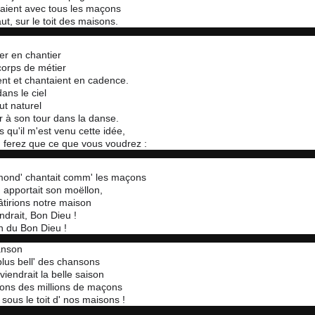
aient avec tous les maçons
ut, sur le toit des maisons.
er en chantier
corps de métier
ient et chantaient en cadence.
dans le ciel
ut naturel
r à son tour dans la danse.
s qu'il m'est venu cette idée,
 ferez que ce que vous voudrez :
' mond' chantait comm' les maçons
 apportait son moëllon,
tirions notre maison
ndrait, Bon Dieu !
n du Bon Dieu !
anson
 plus bell' des chansons
viendrait la belle saison
ons des millions de maçons
 sous le toit d' nos maisons !