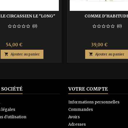
LE CIRCASSIEN LE "LONG"
COMME D'HABITUD
(0)
(0)
Prix
Prix
Prix
Prix
54,00 €
39,00 €
90,00 €
65,00 €
de
de

Ajouter au panier

Ajouter au panier
base
base
 SOCIÉTÉ
VOTRE COMPTE
n
Informations personnelles
 légales
Commandes
s d'utilisation
Avoirs
Adresses