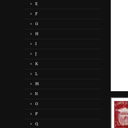
E
F
G
H
I
J
K
L
M
N
O
P
Q