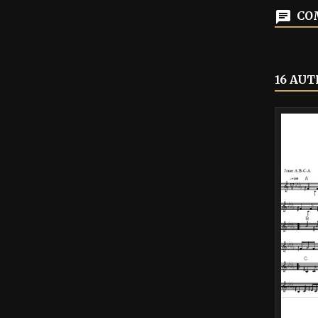
COM
16 AUT
-40%