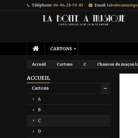
Téléphone:
06-84-28-59-81
Email:
laboiteamusiq
A
C
C
add_circle_outline
Vo
No
d'e
CARTONS
Accueil
Cartons
C
Chanson du maçon l
ACCUEIL
Prix ré
Cartons
A
B
C
D