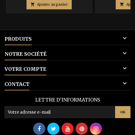
de

Ajouter au panier

Ajou
base

PRODUITS

NOTRE SOCIÉTÉ

VOTRE COMPTE

CONTACT
LETTRE D'INFORMATIONS