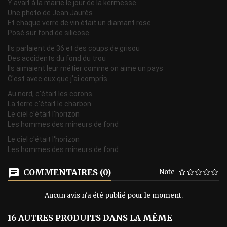
Y avait à la mairie le jour de la kermesse
Une photo de Jean Jaurès
Et chaque verre de vin était un diamant rose
Posé sur fond de silicose
Ils parlaient de 36 et des coups de grisou
Des accidents du fond du trou
Ils aimaient leur métier comme on aime un pays
C'est avec eux que j'ai compris
Au nord, c'était les corons
La terre c'était le charbon
Le ciel c'était l'horizon
Les hommes des mineurs de fond
Le ciel c'était l'horizon
Les hommes des mineurs de fond
COMMENTAIRES (0)
Note
Aucun avis n'a été publié pour le moment.
16 AUTRES PRODUITS DANS LA MÊME