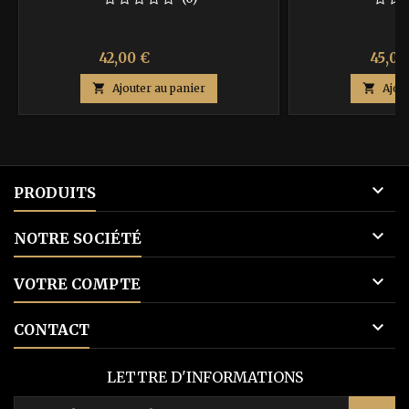
Prix
Prix
Prix
42,00 €
45,00
70,00 €
de

Ajouter au panier

Ajou
base

PRODUITS

NOTRE SOCIÉTÉ

VOTRE COMPTE

CONTACT
LETTRE D'INFORMATIONS