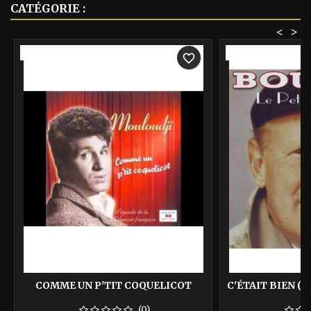
CATÉGORIE :
<
>
-40%
-40%
favorite_border
COMME UN P'TIT COQUELICOT
C'ÉTAIT BIEN (P
(0)