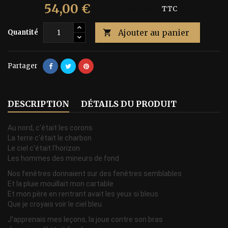
54,00 €
90,00 €
Économisez 40%
TTC
Ajouter au panier
Quantité

Partager
DESCRIPTION
DÉTAILS DU PRODUIT
Au nord, c'était les corons
La terre c'était le charbon
Le ciel c'était l'horizon
Les hommes des mineurs de fond
Nos fenêtres donnaient sur des fenêtres semblables
Et la pluie mouillait mon cartable
Et mon père en rentrant avait les yeux si bleus
Que je croyais voir le ciel bleu
J'apprenais mes leçons, la joue contre son bras