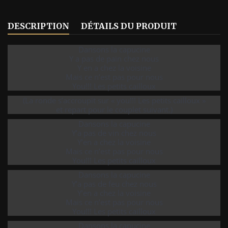
DESCRIPTION
DÉTAILS DU PRODUIT
Dansons la capucine
Y a pas de pain chez nous
Y en a chez la voisine
Mais ce n’est pas pour nous
You!!! Les petits cailloux
(La ronde s’accroupit sur « you!!! Les petits cailloux »
et repart pour le couplet suivant.)
Dansons la capucine
Y’a pas de vin chez nous
Y’en a chez la voisine
Mais ce n’est pas pour nous
You!!! Les petits cailloux
Dansons la capucine
Y’a pas de feu chez nous
Y’en a chez la voisine
Mais ce n’est pas pour nous
You!!! Les petits cailloux
Dansons la capucine