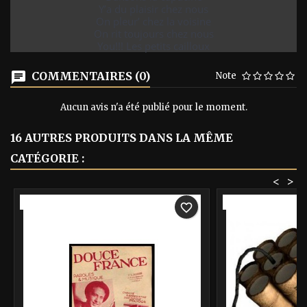
Y’a du plaisir chez nous
On pleur’ chez la voisine
On rit toujours chez nous
You!!! Les petits cailloux
COMMENTAIRES (0)
Note
Aucun avis n'a été publié pour le moment.
16 AUTRES PRODUITS DANS LA MÊME
CATÉGORIE :
<
>
-40%
-40%
favorite_border