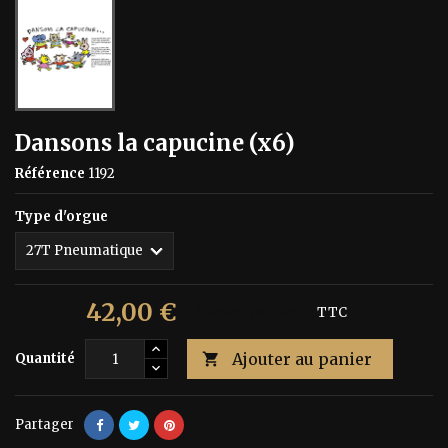
Dansons la capucine (x6)
Référence
1192
Type d'orgue
42,00 €
70,00 €
Économisez 40%
TTC
Ajouter au panier
Quantité

Partager