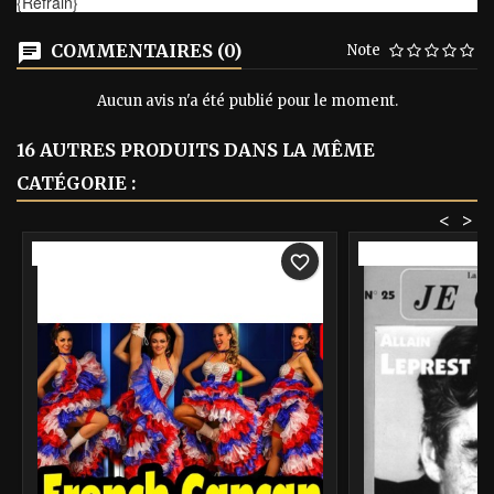
{Refrain}
COMMENTAIRES (0)
Note
Aucun avis n'a été publié pour le moment.
16 AUTRES PRODUITS DANS LA MÊME
CATÉGORIE :
<
>
-40%
-40%
favorite_border