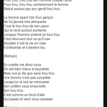
Frou frou, frou frou de l'homme trouble l'âme
Frou frou, frou frou certainement la femme
Séduit surtout par son gentil frou frou
La femme ayant l'air d'un garçon
Ne fut jamais très attrayante
C'est le frou frou de son jupon
Qui la rend surtout excitante
Lorsque l'homme entend ce frou frou
C'est étonnant tout ce qu'il ose
Soudain il voit la vie en rose
Il s'électrise et il devient fou
{Refrain}
En culotte me direz-vous
On est bien mieux à bicyclette
Mais moi je dis que sans frou frou
Une femme n'est pas complète
Lorsqu'on la voit se retrousser
Son cotillon vous ensorcelle
Son frou frou
C'est comme un bruit d'aile
Qui passe et vient vous caresser