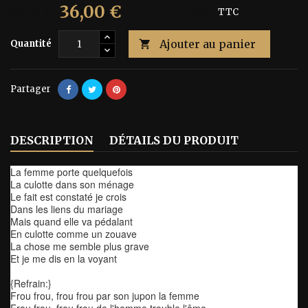
36,00 €
60,00 €
Économisez 40%
TTC
Ajouter au panier
Quantité

Partager
DESCRIPTION
DÉTAILS DU PRODUIT
La femme porte quelquefois
La culotte dans son ménage
Le fait est constaté je crois
Dans les liens du mariage
Mais quand elle va pédalant
En culotte comme un zouave
La chose me semble plus grave
Et je me dis en la voyant
{Refrain:}
Frou frou, frou frou par son jupon la femme