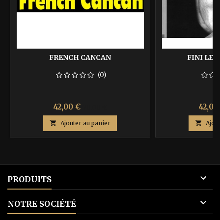
FRENCH CANCAN
FINI LE
(0)
Prix
Prix
Prix
42,00 €
42,00
70,00 €
de

Ajouter au panier

Ajou
base

PRODUITS

NOTRE SOCIÉTÉ