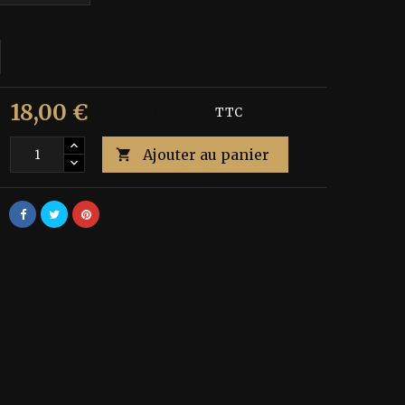
18,00 €
€
Économisez 40%
TTC
Ajouter au panier
é
