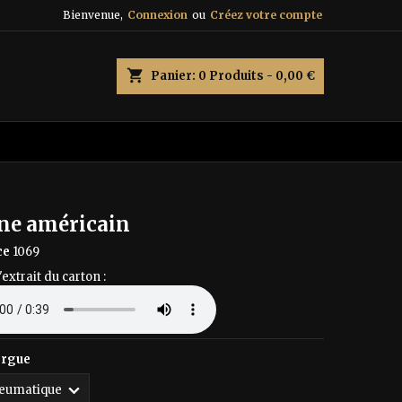
Bienvenue,
Connexion
ou
Créez votre compte
×
×
×
shopping_cart
Panier:
0
Produits - 0,00 €
n
s
e américain
ce
1069
'extrait du carton :
orgue