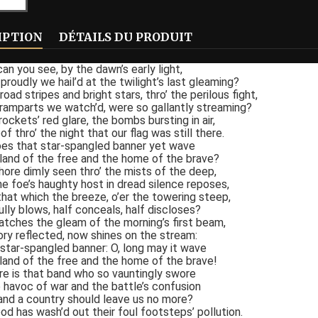
IPTION
DÉTAILS DU PRODUIT
can you see, by the dawn’s early light,
proudly we hail’d at the twilight’s last gleaming?
ad stripes and bright stars, thro’ the perilous fight,
 ramparts we watch’d, were so gallantly streaming?
ockets’ red glare, the bombs bursting in air,
f thro’ the night that our flag was still there.
oes that star-spangled banner yet wave
 land of the free and the home of the brave?
hore dimly seen thro’ the mists of the deep,
e foe’s haughty host in dread silence reposes,
that which the breeze, o’er the towering steep,
fully blows, half conceals, half discloses?
atches the gleam of the morning’s first beam,
glory reflected, now shines on the stream:
e star-spangled banner: O, long may it wave
 land of the free and the home of the brave!
e is that band who so vauntingly swore
 havoc of war and the battle’s confusion
nd a country should leave us no more?
ood has wash’d out their foul footsteps’ pollution.