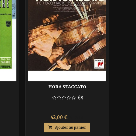
HORA STACCATO
(0)
Prix
Prix
42,00 €
70,00 €
de

Ajouter au panier
base