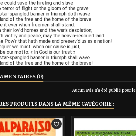
e could save the hireling and slave
 terror of flight or the gloom of the grave:
star-spangled banner in triumph doth wave
 land of the free and the home of the brave.
be it ever when freemen shall stand,
their lov’d homes and the war’s desolation;
th vict’ry and peace, may the heav’n-rescued land
he Pow’r that hath made and preserv’d us as a nation!
quer we must, when our cause is just,
be our motto: « In God is our trust »
star-spangled banner in triumph shall wave
 land of the free and the home of the brave!
MENTAIRES (0)
Aucun avis n'a été publié pour 
RES PRODUITS DANS LA MÊME CATÉGORIE :
-40%
favorite_border