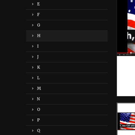
E
F
G
H
I
J
K
L
M
N
O
P
Q