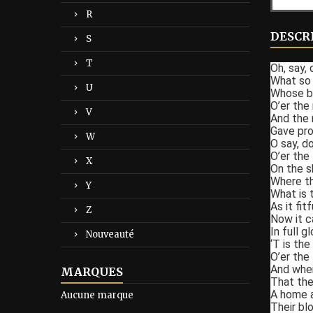
R
DESCR
S
T
Oh, say, 
What so 
U
Whose bro
O’er the
V
And the r
Gave proo
W
O say, d
O’er the
X
On the s
Where th
Y
What is 
As it fit
Z
Now it c
In full 
Nouveauté
‘T is th
O’er the
And wher
MARQUES
That the
A home a
Aucune marque
Their bl