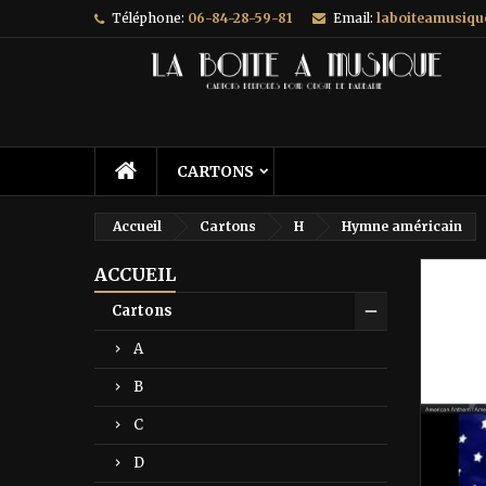
Téléphone:
06-84-28-59-81
Email:
laboiteamusiq
A
C
C
add_circle_outline
Vo
No
d'e
CARTONS
Accueil
Cartons
H
Hymne américain
ACCUEIL
Prix ré
Cartons
A
B
C
D