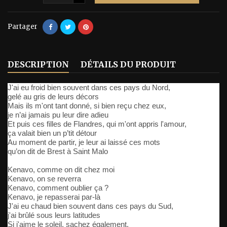
Partager
DESCRIPTION
DÉTAILS DU PRODUIT
J'ai eu froid bien souvent dans ces pays du Nord,
gelé au gris de leurs décors
Mais ils m'ont tant donné, si bien reçu chez eux,
je n’ai jamais pu leur dire adieu
Et puis ces filles de Flandres, qui m'ont appris l'amour,
ça valait bien un p’tit détour
Au moment de partir, je leur ai laissé ces mots
qu’on dit de Brest à Saint Malo
Kenavo, comme on dit chez moi
Kenavo, on se reverra
Kenavo, comment oublier ça ?
Kenavo, je repasserai par-là
J'ai eu chaud bien souvent dans ces pays du Sud,
j'ai brûlé sous leurs latitudes
Si j'aime le soleil, sachez également,