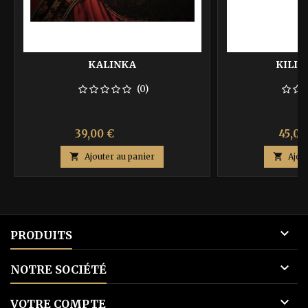
KALINKA
KILI
(0)
Prix
Prix
Prix
39,00 €
45,00
65,00 €
de

Ajouter au panier

Ajou
base

PRODUITS

NOTRE SOCIÉTÉ

VOTRE COMPTE