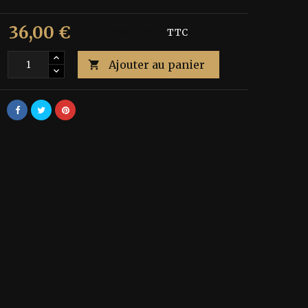
36,00 €
€
Économisez 40%
TTC
Ajouter au panier
é
