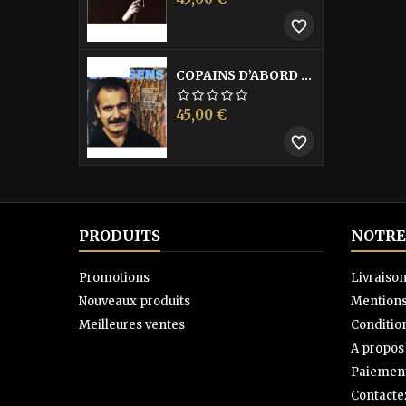
de
favorite_border
base
-40%
COPAINS D’ABORD LES
Prix
Prix
45,00 €
75,00 €
de
favorite_border
base
PRODUITS
NOTRE
Promotions
Livraiso
Nouveaux produits
Mentions
Meilleures ventes
Condition
A propos
Paiement
Contacte