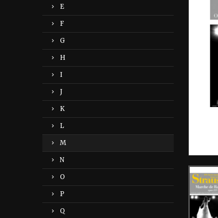
E
F
G
H
I
J
K
L
M
N
O
P
Q