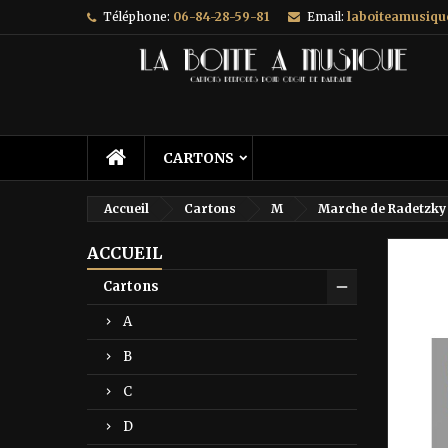
Téléphone:
06-84-28-59-81
Email:
laboiteamusiq
A
C
C
add_circle_outline
Vo
No
d'e
CARTONS
Accueil
Cartons
M
Marche de Radetzky 
ACCUEIL
Prix ré
Cartons
A
B
C
D