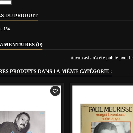
LS DU PRODUIT
ce
184
MENTAIRES (0)
Aucun avis n'a été publié pour 
RES PRODUITS DANS LA MÊME CATÉGORIE :
-40%
favorite_border