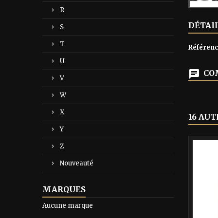
R
DÉTAI
S
T
Référen
U
COM
V
W
X
16 AUT
Y
-40%
Z
Nouveauté
MARQUES
Aucune marque