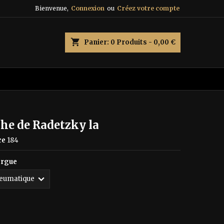
Bienvenue,
Connexion
ou
Créez votre compte
×
×
×
shopping_cart
Panier:
0
Produits - 0,00 €
n
s
he de Radetzky la
ce
184
orgue