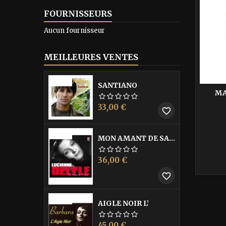
FOURNISSEURS
Aucun fournisseur
MEILLEURES VENTES
-40%
SANTIANO
MA
Prix
Prix
33,00 €
55,00 €
favorite_border
de
base
-40%
MON AMANT DE SAINT JEAN
Prix
Prix
36,00 €
60,00 €
de
favorite_border
base
-40%
AIGLE NOIR L’
Prix
Prix
45,00 €
75,00 €