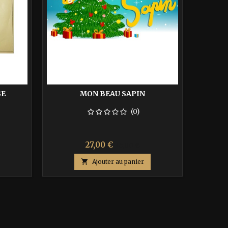
SE
MON BEAU SAPIN
(0)
Prix
Prix
27,00 €
45,00 €
de

Ajouter au panier
base