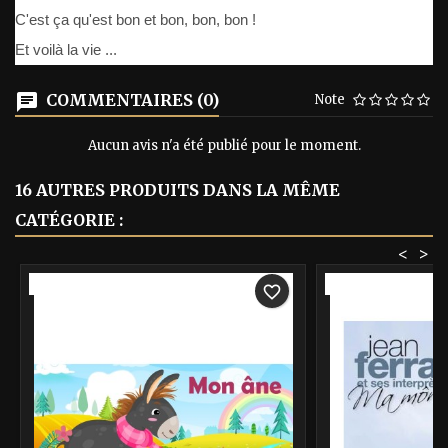
C'est ça qu'est bon et bon, bon, bon !
Et voilà la vie ...
COMMENTAIRES (0)
Note
Aucun avis n'a été publié pour le moment.
16 AUTRES PRODUITS DANS LA MÊME
CATÉGORIE :
<
>
-40%
-40%
favorite_border