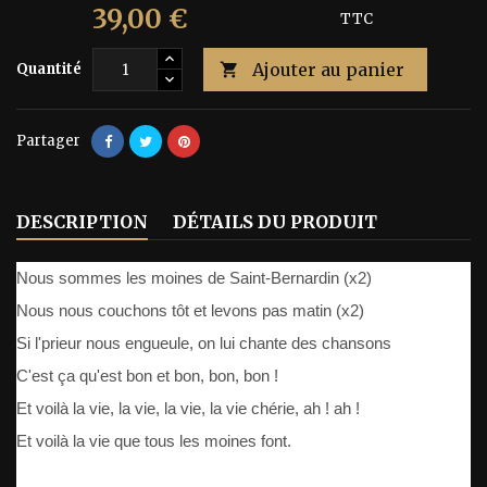
39,00 €
65,00 €
Économisez 40%
TTC
Ajouter au panier
Quantité

Partager
DESCRIPTION
DÉTAILS DU PRODUIT
Nous sommes les moines de Saint-Bernardin (x2)
Nous nous couchons tôt et levons pas matin (x2)
Si l'prieur nous engueule, on lui chante des chansons
C'est ça qu'est bon et bon, bon, bon !
Et voilà la vie, la vie, la vie, la vie chérie, ah ! ah !
Et voilà la vie que tous les moines font.