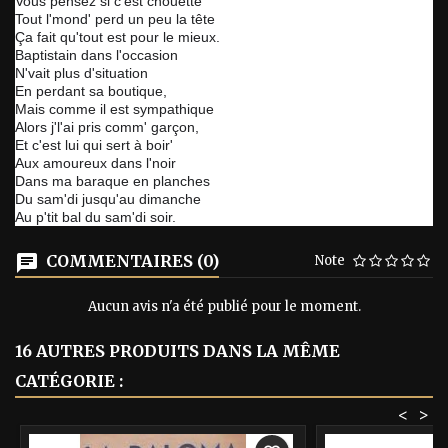
Vous pensez si c'est chouette
Tout l'mond' perd un peu la tête
Ça fait qu'tout est pour le mieux.
Baptistain dans l'occasion
N'vait plus d'situation
En perdant sa boutique,
Mais comme il est sympathique
Alors j'l'ai pris comm' garçon,
Et c'est lui qui sert à boir'
Aux amoureux dans l'noir
Dans ma baraque en planches
Du sam'di jusqu'au dimanche
Au p'tit bal du sam'di soir.
COMMENTAIRES (0)
Note
Aucun avis n'a été publié pour le moment.
16 AUTRES PRODUITS DANS LA MÊME
CATÉGORIE :
<
>
-40%
-40%