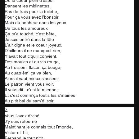
Ou le coeur plein d'espoir
Dansent les midinettes,
Pas de frais pour la toilette,
Pour ça vous avez l'bonsoir,
Mais du bonheur dans les yeux
De tous les amoureux
Ça m'a touché, c'est bête,
Je suis entré dans la fête
L'air digne et le coeur joyeux,
D'ailleurs il ne manquait rien,
Y'avait tout c'qu'il convient,
Des moules et du vin rouge,
Au troisièm' flacon ça bouge,
Au quatrièm' ça va bien,
Alors il vaut mieux s'asseoir
Le patron vient vous voir,
Il vous dit : c'est la mienne,
Et c'est comm'ça tout's les s'maines
Au p'tit bal du sam'di soir.
2.
Vous l'avez d'viné
J'y suis retourné
Maint'nant je connais tout l'monde,
Victor et Titi,
Fernand le tout p'tit,