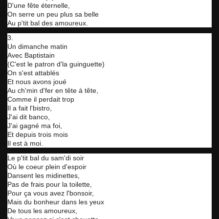
D'une fête éternelle,
On serre un peu plus sa belle
Au p'tit bal des amoureux.
3.
Un dimanche matin
Avec Baptistain
(C'est le patron d'la guinguette)
On s'est attablés
Et nous avons joué
Au ch'min d'fer en tête à tête,
Comme il perdait trop
Il a fait l'bistro,
J'ai dit banco,
J'ai gagné ma foi,
Et depuis trois mois
Il est à moi.
Le p'tit bal du sam'di soir
Où le coeur plein d'espoir
Dansent les midinettes,
Pas de frais pour la toilette,
Pour ça vous avez l'bonsoir,
Mais du bonheur dans les yeux
De tous les amoureux,