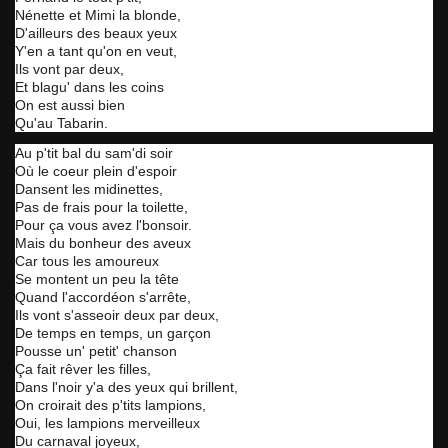
Nénette et Mimi la blonde,
D'ailleurs des beaux yeux
Y'en a tant qu'on en veut,
Ils vont par deux,
Et blagu' dans les coins
On est aussi bien
Qu'au Tabarin.
Au p'tit bal du sam'di soir
Où le coeur plein d'espoir
Dansent les midinettes,
Pas de frais pour la toilette,
Pour ça vous avez l'bonsoir.
Mais du bonheur des aveux
Car tous les amoureux
Se montent un peu la tête
Quand l'accordéon s'arrête,
Ils vont s'asseoir deux par deux,
De temps en temps, un garçon
Pousse un' petit' chanson
Ça fait rêver les filles,
Dans l'noir y'a des yeux qui brillent,
On croirait des p'tits lampions,
Oui, les lampions merveilleux
Du carnaval joyeux,