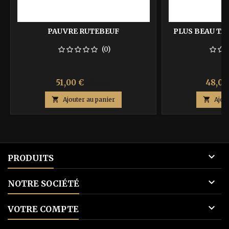
PAUVRE RUTEBEUF
PLUS BEAU TA
(0)
Prix
Prix
Prix
51,00 €
48,00
85,00 €
de

Ajouter au panier

Ajou
base

PRODUITS

NOTRE SOCIÉTÉ

VOTRE COMPTE