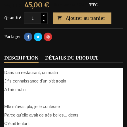
45,00 €
75,00 €
Économisez 40%
TTC
Ajouter au panier
Quantité

Partager
DESCRIPTION
DÉTAILS DU PRODUIT
Dans un restaurant, un matin
J'fis connaissance d'un p'tit trottin
A l'air mutin
Elle m'avait plu, je le confesse
Parce qu'elle avait de très belles... dents
C'était tentant