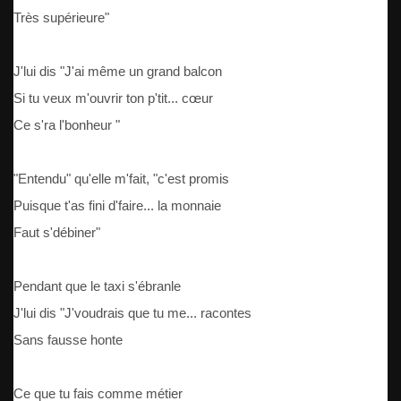
Très supérieure"
J'lui dis "J'ai même un grand balcon
Si tu veux m'ouvrir ton p'tit... cœur
Ce s'ra l'bonheur "
"Entendu" qu'elle m'fait, "c'est promis
Puisque t'as fini d'faire... la monnaie
Faut s'débiner"
Pendant que le taxi s'ébranle
J'lui dis "J'voudrais que tu me... racontes
Sans fausse honte
Ce que tu fais comme métier