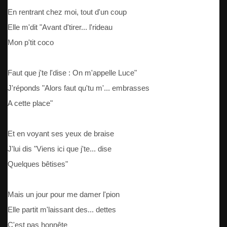
En rentrant chez moi, tout d'un coup
Elle m'dit "Avant d'tirer... l'rideau
Mon p'tit coco
Faut que j'te l'dise : On m'appelle Luce"
J'réponds "Alors faut qu'tu m'... embrasses
A cette place"
Et en voyant ses yeux de braise
J'lui dis "Viens ici que j'te... dise
Quelques bêtises"
Mais un jour pour me damer l'pion
Elle partit m'laissant des... dettes
C'est pas honnête