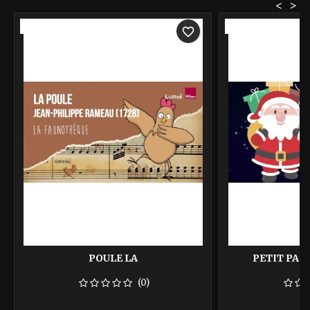
<
>
-40%
-40%
favorite_border
POULE LA
PETIT PAP
(0)