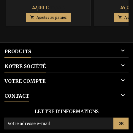
Prix
Prix
Prix
42,00 €
45,00
70,00 €
de

Ajouter au panier

Ajou
base

PRODUITS

NOTRE SOCIÉTÉ

VOTRE COMPTE

CONTACT
LETTRE D'INFORMATIONS