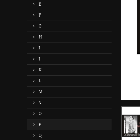
E
F
G
H
I
J
K
L
M
N
O
P
Q