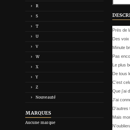
R
DESCR
S
T
Près de 
U
Des voix
V
Minute b
Pas encor
W
Le plus 
X
De tous 
Y
C'est cel
Z
Que j'ai
Nouveauté
J'ai conn
D'autres 
MARQUES
Mais mo
Aucune marque
N'oublier