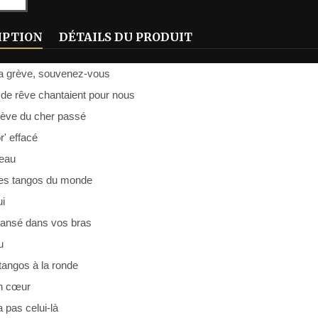
IPTION
DÉTAILS DU PRODUIT
la grève, souvenez-vous
 de rêve chantaient pour nous
rève du cher passé
' effacé
beau
les tangos du monde
ui
 dansé dans vos bras
u
tangos à la ronde
n cœur
a pas celui-là