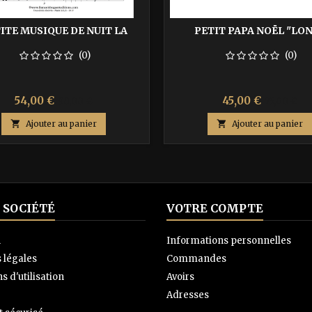
ITE MUSIQUE DE NUIT LA
PETIT PAPA NOËL "LO
(0)
(0)
Prix
Prix
Prix
Prix
54,00 €
45,00 €
90,00 €
75,00 €
de
de

Ajouter au panier

Ajouter au panier
base
base
 SOCIÉTÉ
VOTRE COMPTE
n
Informations personnelles
 légales
Commandes
s d'utilisation
Avoirs
Adresses