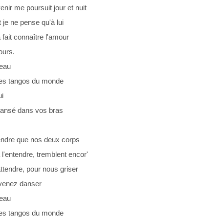
nir me poursuit jour et nuit
t je ne pense qu'à lui
a fait connaître l'amour
ours.
beau
les tangos du monde
ui
 dansé dans vos bras
 tendre que nos deux corps
 l'entendre, tremblent encor'
ttendre, pour nous griser
.venez danser
beau
les tangos du monde