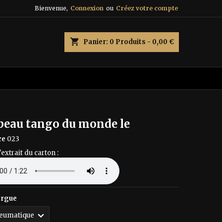
Bienvenue,
Connexion
ou
Créez votre compte
×
×
×
shopping_cart
Panier:
0
Produits - 0,00 €
n
s
 beau tango du monde le
ce
023
'extrait du carton :
orgue