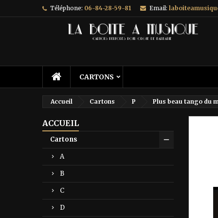
Téléphone:
06-84-28-59-81
Email:
laboiteamusiq
A
C
C
add_circle_outline
Vo
No
d'e
CARTONS
Accueil
Cartons
P
Plus beau tango du 
ACCUEIL
Prix ré
Cartons
A
B
C
D