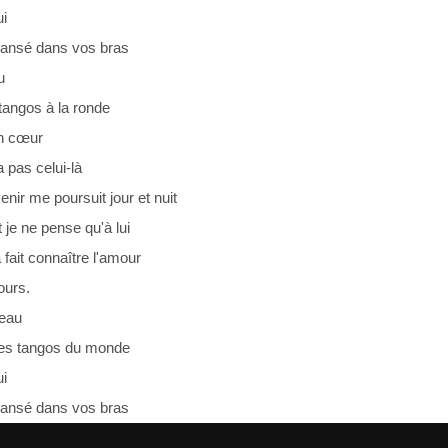
ui
 dansé dans vos bras
u
tangos à la ronde
n cœur
a pas celui-là
nir me poursuit jour et nuit
t je ne pense qu'à lui
a fait connaître l'amour
ours.
beau
les tangos du monde
ui
 dansé dans vos bras