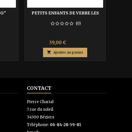
NG"
PETITS ENFANTS DE VERRE LES
(0)
Prix
Prix
39,00 €
65,00 €
de

Ajouter au panier
base
CONTACT
Pierre Charial
7 rue du soleil
34500 Béziers
Téléphone:
06-84-28-59-81