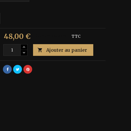
48,00 €
€
Économisez 40%
TTC
Ajouter au panier
é
