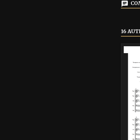
COM
16 AUT
-40%