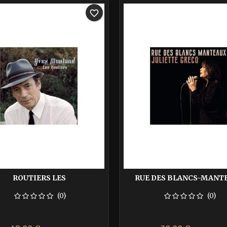
-40%
favorite_border
ROUTIERS LES
RUE DES BLANCS-MANT
(0)
(0)