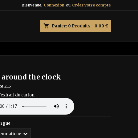
Bienvenue,
Connexion
ou
Créez votre compte
×
×
×
shopping_cart
Panier:
0
Produits - 0,00 €
n
s
 around the clock
ce
215
'extrait du carton :
orgue