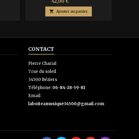
Prix
Prix
42,00 €
70,00 €
de

Ajouter au panier
base
CONTACT
Pierre Charial
7 rue du soleil
34500 Béziers
Téléphone:
06-84-28-59-81
Email:
laboiteamusique34500@gmail.com