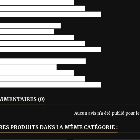
nna rock around the clock tonight
na rock, rock, rock, 'till broad daylight
nna rock, gonna rock around the clock tonight
 eight, nine, ten, eleven too
oin' strong and so will you
nna rock around the clock tonight
na rock, rock, rock, 'till broad daylight
nna rock, gonna rock around the clock tonight
 clock strikes twelve we'll cool off then
kin' 'round the clock again
nna rock around the clock tonight
na rock, rock, rock, 'till broad daylight
nna rock, gonna rock around the clock tonight
MENTAIRES (0)
Aucun avis n'a été publié pour 
RES PRODUITS DANS LA MÊME CATÉGORIE :