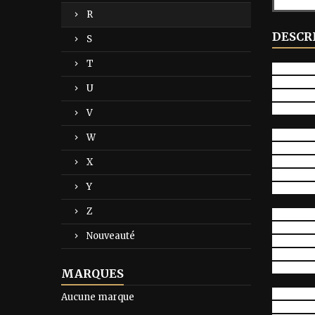
R
DESCR
S
T
One, two,
Five, six
U
Nine, te
We're go
V
Put your
W
We'll ha
We're go
X
We're gon
Y
We're go
Z
When the
If the b
Nouveauté
We're go
We're gon
We're go
MARQUES
When the
Aucune marque
We'll be