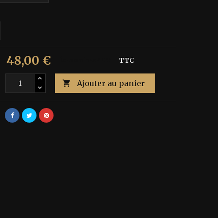
48,00 €
€
Économisez 40%
TTC
Ajouter au panier
é
