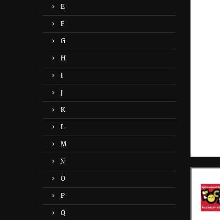
E
F
G
H
I
J
K
L
M
N
O
P
Q