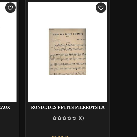
-40%
-40%
favorite_border
favorite_border
EAUX
RONDE DES PETITS PIERROTS LA
(0)