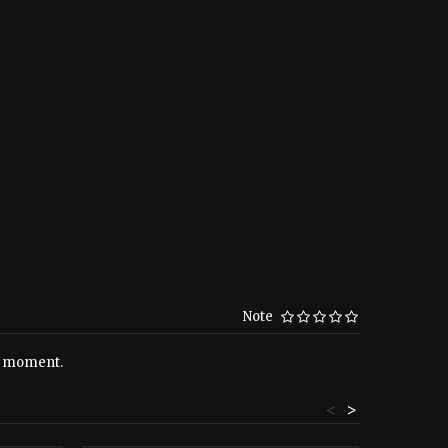
Note
le moment.
<
>