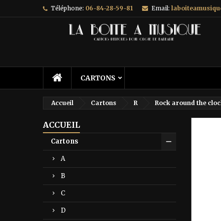
Téléphone:
06-84-28-59-81
Email:
laboiteamusiq
A
C
C
add_circle_outline
Vo
No
d'e
CARTONS
Accueil
Cartons
R
Rock around the clo
ACCUEIL
Prix ré
Cartons
A
B
C
D