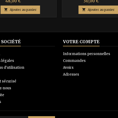
Prix
Prix
Prix
Prix
48,00 €
30,00 €
80,00 €
50,00 €
de
de

Ajouter au panier

Ajouter au panier
base
base
 SOCIÉTÉ
VOTRE COMPTE
n
Informations personnelles
 légales
Commandes
s d'utilisation
Avoirs
Adresses
 sécurisé
z-nous
ite
s