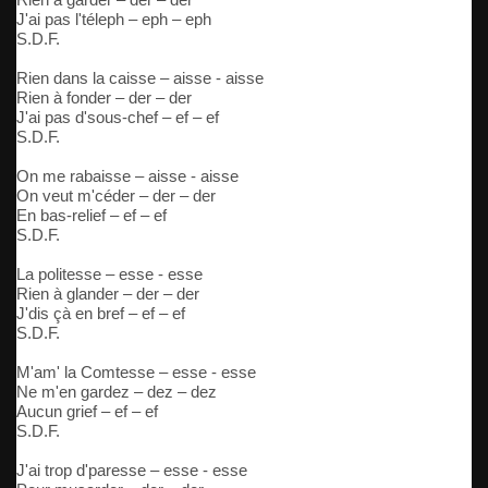
J'ai pas l'téleph – eph – eph
S.D.F.
Rien dans la caisse – aisse - aisse
Rien à fonder – der – der
J'ai pas d'sous-chef – ef – ef
S.D.F.
On me rabaisse – aisse - aisse
On veut m'céder – der – der
En bas-relief – ef – ef
S.D.F.
La politesse – esse - esse
Rien à glander – der – der
J'dis çà en bref – ef – ef
S.D.F.
M'am' la Comtesse – esse - esse
Ne m'en gardez – dez – dez
Aucun grief – ef – ef
S.D.F.
J'ai trop d'paresse – esse - esse