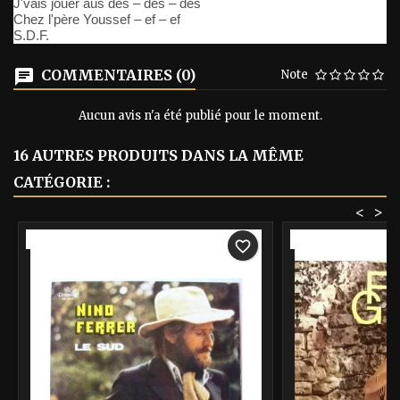
J'vais jouer aus dés – dés – dés
Chez l'père Youssef – ef – ef
S.D.F.
COMMENTAIRES (0)
Note
Aucun avis n'a été publié pour le moment.
16 AUTRES PRODUITS DANS LA MÊME
CATÉGORIE :
<
>
-40%
-40%
favorite_border