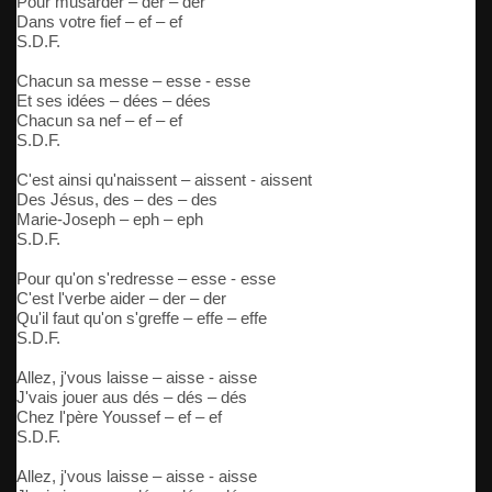
Pour musarder – der – der
Dans votre fief – ef – ef
S.D.F.
Chacun sa messe – esse - esse
Et ses idées – dées – dées
Chacun sa nef – ef – ef
S.D.F.
C'est ainsi qu'naissent – aissent - aissent
Des Jésus, des – des – des
Marie-Joseph – eph – eph
S.D.F.
Pour qu'on s'redresse – esse - esse
C'est l'verbe aider – der – der
Qu'il faut qu'on s'greffe – effe – effe
S.D.F.
Allez, j'vous laisse – aisse - aisse
J'vais jouer aus dés – dés – dés
Chez l'père Youssef – ef – ef
S.D.F.
Allez, j'vous laisse – aisse - aisse