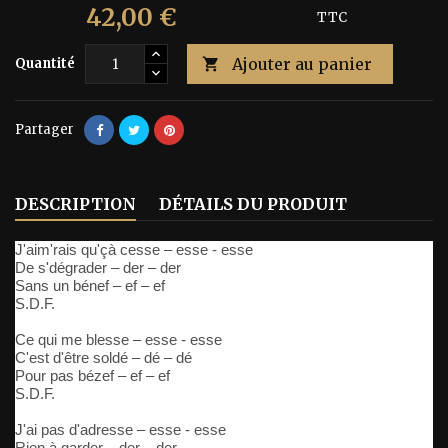
42,00 €
70,00 €
Économisez 40%
TTC
Ajouter au panier
Quantité

Partager
DESCRIPTION
DÉTAILS DU PRODUIT
J'aim'rais qu'çà cesse – esse - esse
De s'dégrader – der – der
Sans un bénef – ef – ef
S.D.F.
Ce qui me blesse – esse - esse
C'est d'être soldé – dé – dé
Pour pas bézef – ef – ef
S.D.F.
J'ai pas d'adresse – esse - esse
Rien à garder – der – der