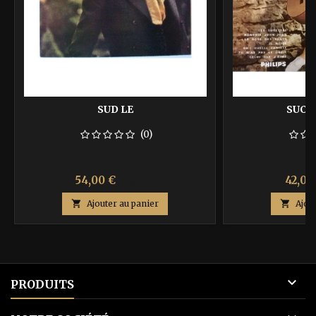
SUD LE
SUCE
(0)
Prix
Prix
Prix
54,00 €
42,00
90,00 €
de

Ajouter au panier

Ajou
base

PRODUITS