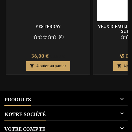
YESTERDAY
YEUX D'EMILIE 
SUP
(0)
Prix
Prix
Prix
36,00 €
45,00
60,00 €
de

Ajouter au panier

Ajou
base

PRODUITS

NOTRE SOCIÉTÉ

VOTRE COMPTE