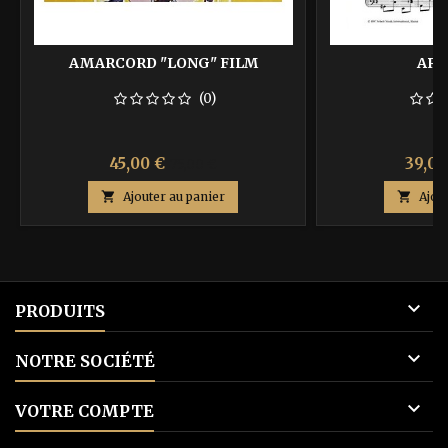
AMARCORD "LONG" FILM
ARN
(0)
Prix
Prix
Prix
45,00 €
39,00
75,00 €
de

Ajouter au panier

Ajou
base

PRODUITS

NOTRE SOCIÉTÉ

VOTRE COMPTE