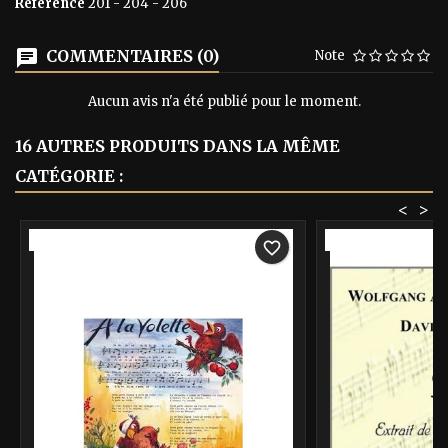
Référence
201 - 204 - 206
COMMENTAIRES (0)
Note
Aucun avis n'a été publié pour le moment.
16 AUTRES PRODUITS DANS LA MÊME
CATÉGORIE :
<
>
-40%
-40%
favorite_border