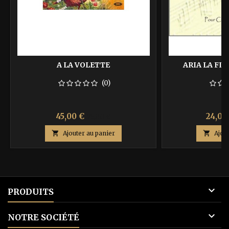
A LA VOLETTE
ARIA LA FL
(0)
Prix
Prix
Prix
45,00 €
24,00
75,00 €
de

Ajouter au panier

Ajou
base

PRODUITS

NOTRE SOCIÉTÉ