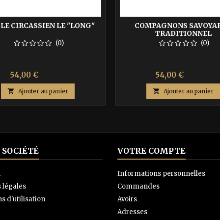
LE CIRCASSIEN LE "LONG"
COMPAGNONS SAVOYA
TRADITIONNEL
(0)
(0)
Prix
Prix
Prix
Prix
54,00 €
54,00 €
90,00 €
90,00 €
de
de

Ajouter au panier

Ajouter au panier
base
base
 SOCIÉTÉ
VOTRE COMPTE
n
Informations personnelles
 légales
Commandes
s d'utilisation
Avoirs
Adresses