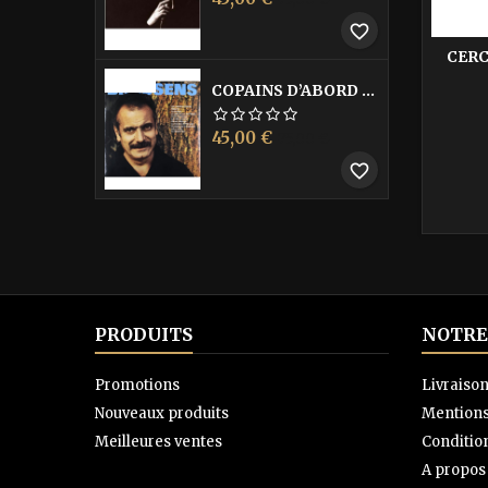
de
favorite_border
base
CERC
-40%
COPAINS D’ABORD LES
Prix
Prix
45,00 €
75,00 €
de
favorite_border
base
PRODUITS
NOTRE
Promotions
Livraiso
Nouveaux produits
Mentions
Meilleures ventes
Condition
A propos