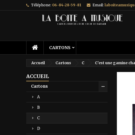
Téléphone:
06-84-28-59-81
Email:
laboiteamusiq
A
C
C
add_circle_outline
Vo
No
d'e
CARTONS
Accueil
Cartons
C
C'est une gamine ch
ACCUEIL
Prix ré
Cartons
A
B
C
D