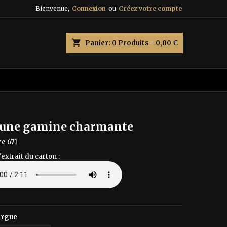
Bienvenue,
Connexion
ou
Créez votre compte
×
×
×
shopping_cart
Panier:
0
Produits - 0,00 €
n
s
t une gamine charmante
ce
671
'extrait du carton :
orgue