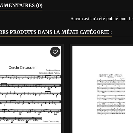
MENTAIRES (0)
Aucun avis n'a été publié pour 
RES PRODUITS DANS LA MÊME CATÉGORIE :
-40%
favorite_border