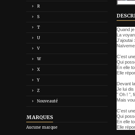
R
DESCR
S
T
Quand je l
La voyant
U
J'ajoutai
Naïvement,
V
C'est un
W
Qui poss
En elle t
X
Elle répo
Y
Devant la
Je lui dis
Z
" Oh ! ", 
Mais vous
Nouveauté
C'est un
Qui poss
MARQUES
En elle t
Elle répo
Aucune marque