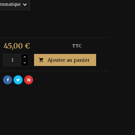
45,00 €
€
Économisez 40%
TTC
Ajouter au panier
é
