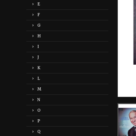
E
F
G
H
I
J
K
L
M
N
O
P
Q