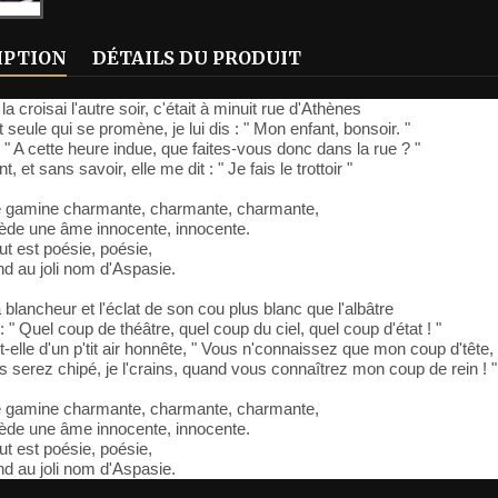
IPTION
DÉTAILS DU PRODUIT
a croisai l'autre soir, c'était à minuit rue d'Athènes
 seule qui se promène, je lui dis : " Mon enfant, bonsoir. "
 : " A cette heure indue, que faites-vous donc dans la rue ? "
 et sans savoir, elle me dit : " Je fais le trottoir "
e gamine charmante, charmante, charmante,
ède une âme innocente, innocente.
out est poésie, poésie,
nd au joli nom d'Aspasie.
 blancheur et l'éclat de son cou plus blanc que l'albâtre
 : " Quel coup de théâtre, quel coup du ciel, quel coup d'état ! "
fit-elle d'un p'tit air honnête, " Vous n'connaissez que mon coup d'tête,
 serez chipé, je l'crains, quand vous connaîtrez mon coup de rein ! "
e gamine charmante, charmante, charmante,
ède une âme innocente, innocente.
out est poésie, poésie,
nd au joli nom d'Aspasie.