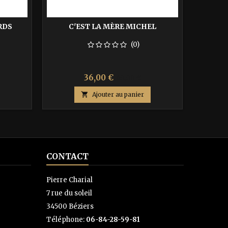
RDS
C'EST LA MÈRE MICHEL
COM
(0)
Prix
Prix
36,00 €
60,00 €
de

Ajouter au panier
base
CONTACT
Pierre Charial
7 rue du soleil
34500 Béziers
Téléphone:
06-84-28-59-81