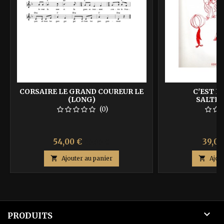
CORSAIRE LE GRAND COUREUR LE
C'EST L
(LONG)
SALTI
(0)
Prix
Prix
Prix
54,00 €
39,00
90,00 €
de

Ajouter au panier

Ajou
base

PRODUITS