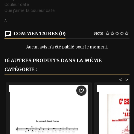
Couleur café
Que j'aime ta couleur café
A
COMMENTAIRES (0)
Note
Aucun avis n'a été publié pour le moment.
16 AUTRES PRODUITS DANS LA MÊME
CATÉGORIE :
<
>
-40%
-40%
favorite_border