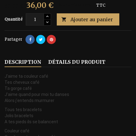
36,00 €
60,00 €
Économisez 40%
TTC
Ajouter au panier
Quantité

Partager
DESCRIPTION
DÉTAILS DU PRODUIT
J'aime ta couleur café
Tes cheveux café
Ta gorge café
J'aime quand pour moi tu danses
Alors j'entends murmurer
Tous tes bracelets
Jolis bracelets
A tes pieds ils se balancent
Couleur café