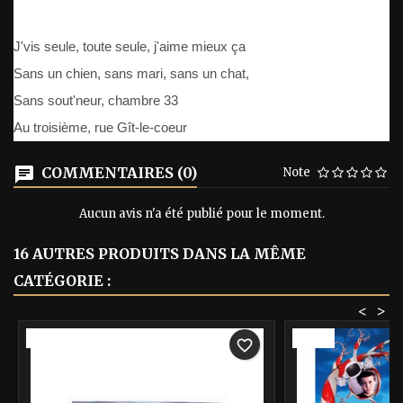
J'vis seule, toute seule, j'aime mieux ça
Sans un chien, sans mari, sans un chat,
Sans sout'neur, chambre 33
Au troisième, rue Gît-le-coeur
COMMENTAIRES (0)
Note
Aucun avis n'a été publié pour le moment.
16 AUTRES PRODUITS DANS LA MÊME
CATÉGORIE :
<
>
-40%
-40%
favorite_border