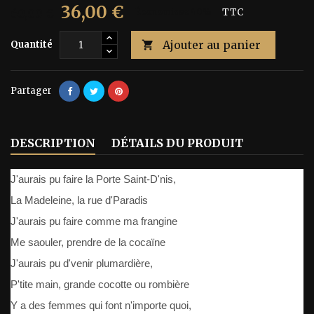
36,00 €
60,00 €
Économisez 40%
TTC
Ajouter au panier
Quantité

Partager
DESCRIPTION
DÉTAILS DU PRODUIT
J'aurais pu faire la Porte Saint-D'nis,
La Madeleine, la rue d'Paradis
J'aurais pu faire comme ma frangine
Me saouler, prendre de la cocaïne
J'aurais pu d'venir plumardière,
P'tite main, grande cocotte ou rombière
Y a des femmes qui font n'importe quoi,