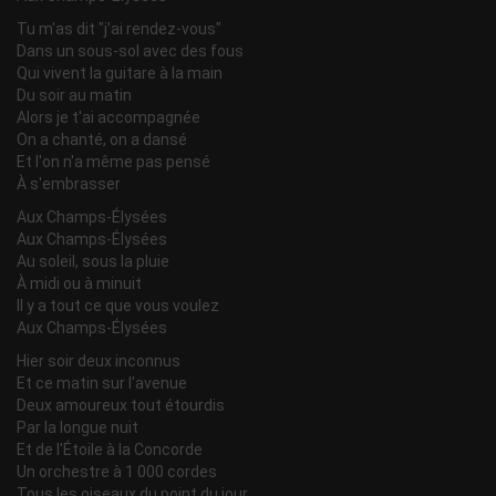
Tu m'as dit "j'ai rendez-vous"
Dans un sous-sol avec des fous
Qui vivent la guitare à la main
Du soir au matin
Alors je t'ai accompagnée
On a chanté, on a dansé
Et l'on n'a même pas pensé
À s'embrasser
Aux Champs-Élysées
Aux Champs-Élysées
Au soleil, sous la pluie
À midi ou à minuit
Il y a tout ce que vous voulez
Aux Champs-Élysées
Hier soir deux inconnus
Et ce matin sur l'avenue
Deux amoureux tout étourdis
Par la longue nuit
Et de l'Étoile à la Concorde
Un orchestre à 1 000 cordes
Tous les oiseaux du point du jour