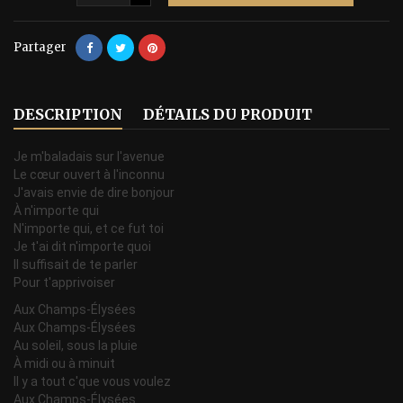
Partager
DESCRIPTION
DÉTAILS DU PRODUIT
Je m'baladais sur l'avenue
Le cœur ouvert à l'inconnu
J'avais envie de dire bonjour
À n'importe qui
N'importe qui, et ce fut toi
Je t'ai dit n'importe quoi
Il suffisait de te parler
Pour t'apprivoiser
Aux Champs-Élysées
Aux Champs-Élysées
Au soleil, sous la pluie
À midi ou à minuit
Il y a tout c'que vous voulez
Aux Champs-Élysées