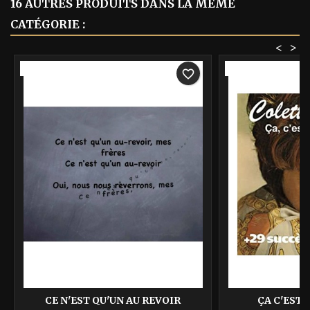
16 AUTRES PRODUITS DANS LA MÊME
CATÉGORIE :
<
>
-40%
-40%
favorite_border
CE N'EST QU'UN AU REVOIR
ÇA C'EST 