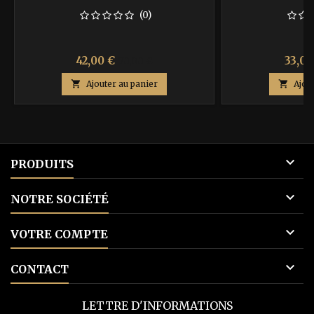
(0)
Prix
Prix
Prix
42,00 €
33,00
70,00 €
de

Ajouter au panier

Ajou
base

PRODUITS

NOTRE SOCIÉTÉ

VOTRE COMPTE

CONTACT
LETTRE D'INFORMATIONS