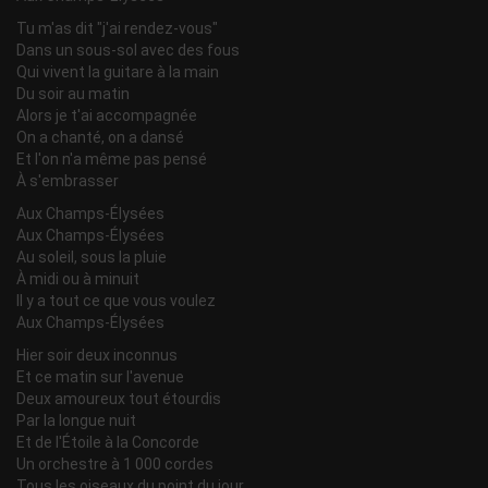
Tu m'as dit "j'ai rendez-vous"
Dans un sous-sol avec des fous
Qui vivent la guitare à la main
Du soir au matin
Alors je t'ai accompagnée
On a chanté, on a dansé
Et l'on n'a même pas pensé
À s'embrasser
Aux Champs-Élysées
Aux Champs-Élysées
Au soleil, sous la pluie
À midi ou à minuit
Il y a tout ce que vous voulez
Aux Champs-Élysées
Hier soir deux inconnus
Et ce matin sur l'avenue
Deux amoureux tout étourdis
Par la longue nuit
Et de l'Étoile à la Concorde
Un orchestre à 1 000 cordes
Tous les oiseaux du point du jour