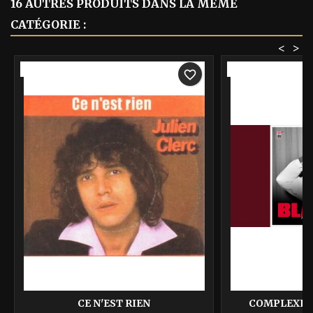
16 AUTRES PRODUITS DANS LA MÊME
CATÉGORIE :
<
>
-40%
-40%
favorite_border
CE N'EST RIEN
COMPLEXE D