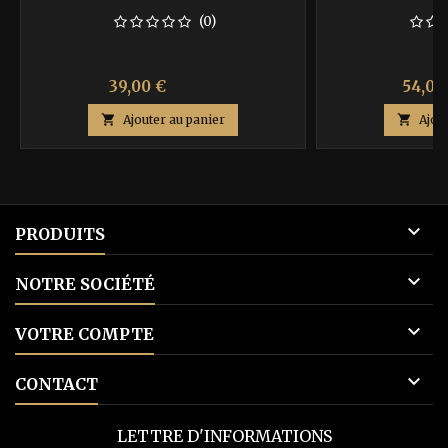
(0)
Prix
Prix
Prix
39,00 €
54,00
65,00 €
de

Ajouter au panier

Ajou
base

PRODUITS

NOTRE SOCIÉTÉ

VOTRE COMPTE

CONTACT
LETTRE D'INFORMATIONS