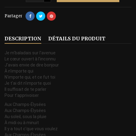
Partager
DESCRIPTION
DÉTAILS DU PRODUIT
Je m'baladais sur l'avenue
Le cœur ouvert à l'inconnu
J'avais envie de dire bonjour
À n'importe qui
N'importe qui, et ce fut toi
Je t'ai dit n'importe quoi
Il suffisait de te parler
Pour t'apprivoiser
Aux Champs-Élysées
Aux Champs-Élysées
Au soleil, sous la pluie
À midi ou à minuit
Il y a tout c'que vous voulez
Aux Champs-Élysées