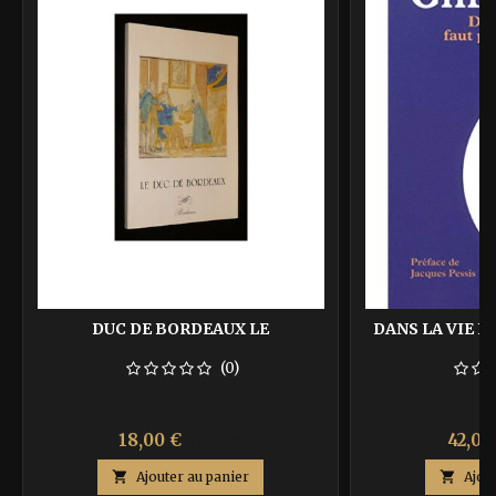
DUC DE BORDEAUX LE
DANS LA VIE FA
(0)
Prix
Prix
Prix
18,00 €
42,00
30,00 €
de

Ajouter au panier

Ajou