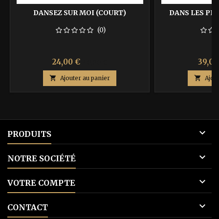
DANSEZ SUR MOI (COURT)
DANS LES PR
(0)
Prix
Prix
Prix
24,00 €
39,00
40,00 €
de

Ajouter au panier

Ajou
base

PRODUITS

NOTRE SOCIÉTÉ

VOTRE COMPTE

CONTACT