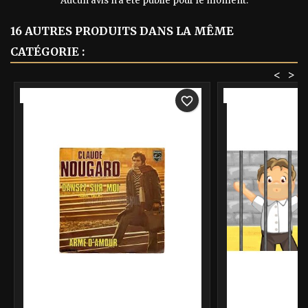
Aucun avis n'a été publié pour le moment.
16 AUTRES PRODUITS DANS LA MÊME
CATÉGORIE :
<
>
-40%
-40%
favorite_border