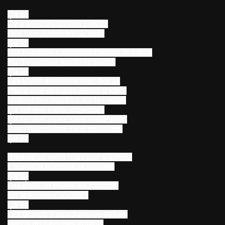
Ça va
Il y a toujours un peu partout
Des feux illuminant la Terre
Ça va
Les hommes s’amusent comme des fous
Au dangereux jeu de la guerre
Ça va
Les trains déraillent avec fracas
Parce que des gars pleins d’idéal
Mettent des bombes sur les voies
Ça fait des morts originales
Ça fait des morts sans confession
Des confessions sans rémission
Ça va
Rien ne se vend mais tout s’achète
L’honneur et même la sainteté
Ça va
Les États se muent en cachette
En anonymes sociétés
Ça va
Les grands s’arrachent les dollars
Venus du pays des enfants