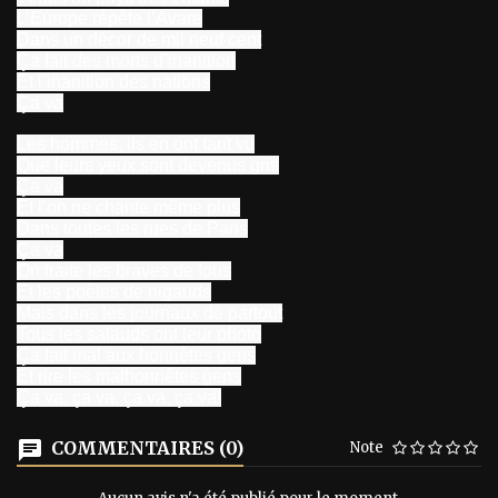
L’Europe répète l’Avare
Dans un décor de mil neuf cent
Ça fait des morts d’inanition
Et l’inanition des nations
Ça va
Les hommes, ils en ont tant vu
Que leurs yeux sont devenus gris
Ça va
Et l’on ne chante même plus
Dans toutes les rues de Paris
Ça va
On traite les braves de fous
Et les poètes de nigauds
Mais dans les journaux de partout
Tous les salauds ont leur photo
Ça fait mal aux honnêtes gens
Et rire les malhonnêtes gens
Ça va, ça va, ça va, ça va!
COMMENTAIRES (0)
Note