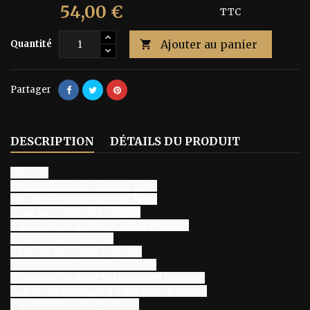
54,00 €
90,00 €
Économisez 40%
TTC
Ajouter au panier
Quantité

Partager
DESCRIPTION
DÉTAILS DU PRODUIT
Un jour,
Un jour le diable vint sur Terre
Un jour le diable vint sur Terre
Pour surveiller ses intérêts
Il a tout vu le diable, il a tout entendu
Et après avoir tout vu
Et après avoir tout entendu
Il est retourné chez lui, là-bas.
Et là-bas, on avait fait un grand banquet
A la fin du banquet, il s’est levé le diable
Il a prononcé un discours :