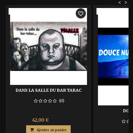
<
>
-40%
-40%
favorite_border
DANS LA SALLE DU BAR TABAC
(0)
DOU
Prix
Prix
42,00 €
70,00 €
de

Ajouter au panier