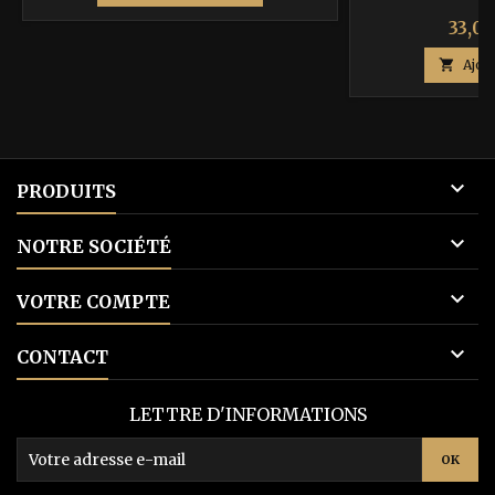
base
Prix
33,00

Ajou

PRODUITS

NOTRE SOCIÉTÉ

VOTRE COMPTE

CONTACT
LETTRE D'INFORMATIONS