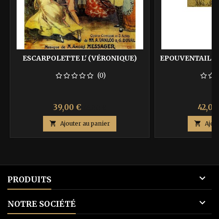
ESCARPOLETTE L' (VÉRONIQUE)
EPOUVENTAIL ET
(0)
Prix
Prix
Prix
39,00 €
42,00
65,00 €
de

Ajouter au panier

Ajou
base

PRODUITS

NOTRE SOCIÉTÉ