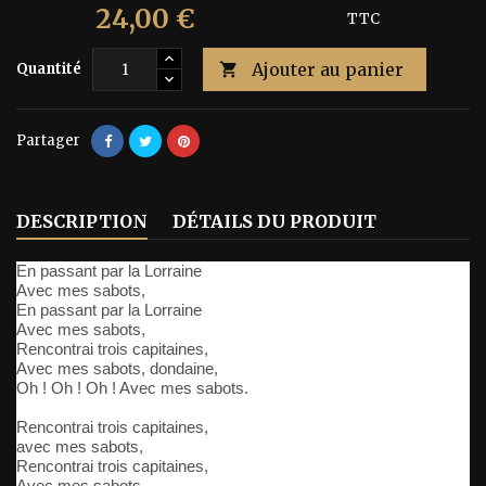
24,00 €
40,00 €
Économisez 40%
TTC
Ajouter au panier
Quantité

Partager
DESCRIPTION
DÉTAILS DU PRODUIT
En passant par la Lorraine
Avec mes sabots,
En passant par la Lorraine
Avec mes sabots,
Rencontrai trois capitaines,
Avec mes sabots, dondaine,
Oh ! Oh ! Oh ! Avec mes sabots.
Rencontrai trois capitaines,
avec mes sabots,
Rencontrai trois capitaines,
Avec mes sabots,