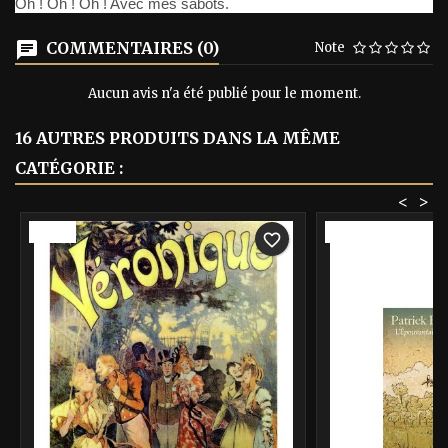
Oh ! Oh ! Oh ! Avec mes sabots.
COMMENTAIRES (0)
Note
Aucun avis n'a été publié pour le moment.
16 AUTRES PRODUITS DANS LA MÊME
CATÉGORIE :
<
>
-40%
-40%
favorite_border