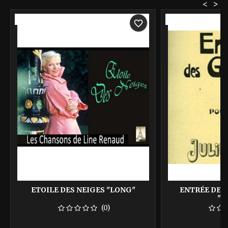
<
>
-40%
-40%
favorite_border
ETOILE DES NEIGES "LONG"
ENTRÉE DES 
"C
(0)