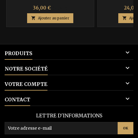
Prix
Prix
Prix
36,00 €
24,00
60,00 €
de

Ajouter au panier

Ajou
base

PRODUITS

NOTRE SOCIÉTÉ

VOTRE COMPTE

CONTACT
LETTRE D'INFORMATIONS