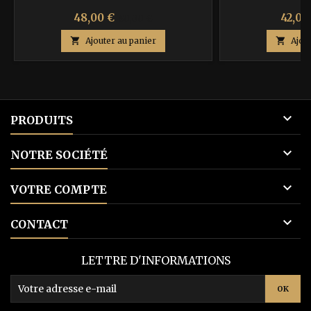
Prix
Prix
Prix
48,00 €
42,00
80,00 €
de

Ajouter au panier

Ajou
base

PRODUITS

NOTRE SOCIÉTÉ

VOTRE COMPTE

CONTACT
LETTRE D'INFORMATIONS