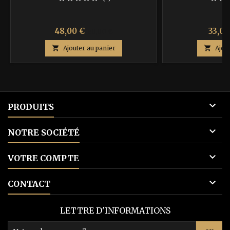
Prix
Prix
Prix
48,00 €
33,00
80,00 €
de

Ajouter au panier

Ajou
base

PRODUITS

NOTRE SOCIÉTÉ

VOTRE COMPTE

CONTACT
LETTRE D'INFORMATIONS