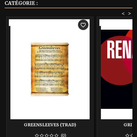
CATÉGORIE :
<
>
-40%
-40%
favorite_border
GREENSLEEVES (TRAD)
GRIN
(0)