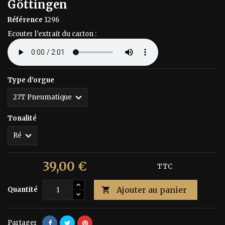
Göttingen
Référence
1296
Ecouter l'extrait du carton :
Type d'orgue
Tonalité
39,00 €
65,00 €
Économisez 40%
TTC
Ajouter au panier
Quantité

Partager