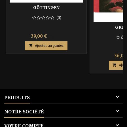
GÖTTINGEN
(0)
GRIL
Prix
Prix
39,00 €
65,00 €
de

Ajouter au panier
base
Prix
36,00

Ajou

PRODUITS

NOTRE SOCIÉTÉ

VOTRE COMPTE