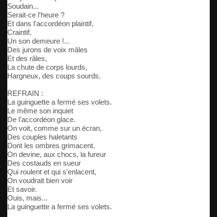
Soudain...
Serait-ce l'heure ?
Et dans l'accordéon plaintif,
Craintif,
Un son demeure !...
Des jurons de voix mâles
Et des râles,
La chute de corps lourds,
Hargneux, des coups sourds.
REFRAIN :
La guinguette a fermé ses volets.
Le même son inquiet
De l'accordéon glace.
On voit, comme sur un écran,
Des couples haletants
Dont les ombres grimacent.
On devine, aux chocs, la fureur
Des costauds en sueur
Qui roulent et qui s'enlacent,
On voudrait bien voir
Et savoir.
Ouis, mais...
La guinguette a fermé ses volets.