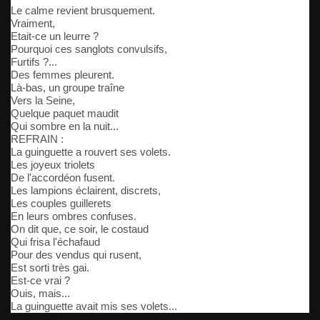
Le calme revient brusquement.
Vraiment,
Etait-ce un leurre ?
Pourquoi ces sanglots convulsifs,
Furtifs ?...
Des femmes pleurent.
Là-bas, un groupe traîne
Vers la Seine,
Quelque paquet maudit
Qui sombre en la nuit...
REFRAIN :
La guinguette a rouvert ses volets.
Les joyeux triolets
De l'accordéon fusent.
Les lampions éclairent, discrets,
Les couples guillerets
En leurs ombres confuses.
On dit que, ce soir, le costaud
Qui frisa l'échafaud
Pour des vendus qui rusent,
Est sorti très gai.
Est-ce vrai ?
Ouis, mais...
La guinguette avait mis ses volets...