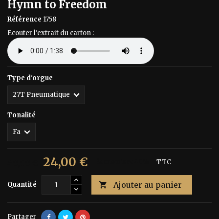
Hymn to Freedom
Référence
1758
Ecouter l'extrait du carton :
Type d'orgue
Tonalité
24,00 €
40,00 €
Économisez 40%
TTC
Ajouter au panier
Quantité

Partager