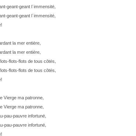
ant-geant-geant l´immensité,
ant-geant-geant l´immensité,
!
rdant la mer entière,
rdant la mer entière,
 flots-flots-flots de tous côtés,
 flots-flots-flots de tous côtés,
!
te Vierge ma patronne,
te Vierge ma patronne,
au-pau-pauvre infortuné,
au-pau-pauvre infortuné,
!