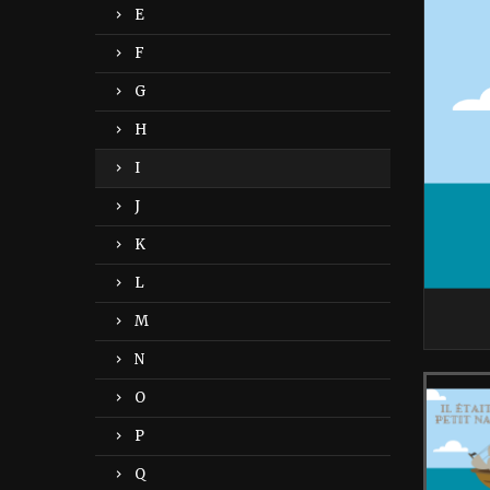
E
F
G
H
I
J
K
L
M
N
O
P
Q