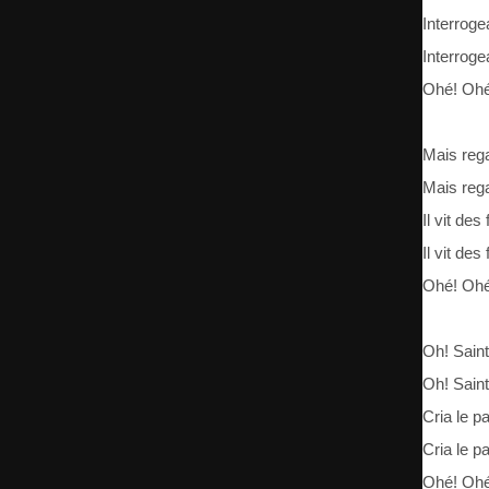
Interroge
Interroge
Ohé! Ohé
Mais rega
Mais rega
Il vit des
Il vit des
Ohé! Ohé
Oh! Sain
Oh! Sain
Cria le p
Cria le p
Ohé! Ohé