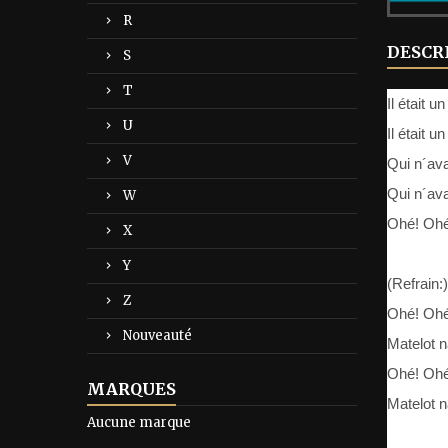
R
DESCR
S
T
Il était un
U
Il était un
V
Qui n´ava
Qui n´ava
W
Ohé! Ohé
X
Y
(Refrain:)
Z
Ohé! Ohé
Nouveauté
Matelot n
Ohé! Ohé
MARQUES
Matelot n
Aucune marque