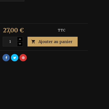
27,00 €
€
Économisez 40%
TTC
Ajouter au panier
é
