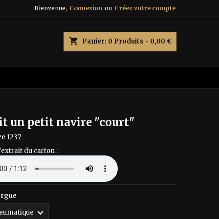
Bienvenue,
Connexion
ou
Créez votre compte
×
×
×
shopping_cart
Panier:
0
Produits - 0,00 €
n
s
ait un petit navire "court"
ce
1237
'extrait du carton :
orgue