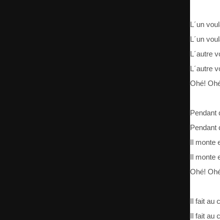
L´un voula
L´un voula
L´autre vo
L´autre vo
Ohé! Ohé
Pendant q
Pendant q
Il monte 
Il monte 
Ohé! Ohé
Il fait au
Il fait au