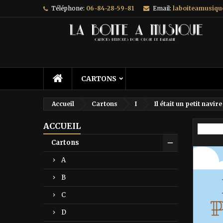
Téléphone:
06-84-28-59-81
Email:
laboiteamusiq
A
C
C
add_circle_outline
Vo
No
d'e
CARTONS
Accueil
Cartons
I
Il était un petit navir
ACCUEIL
Prix ré
Cartons
A
B
C
D