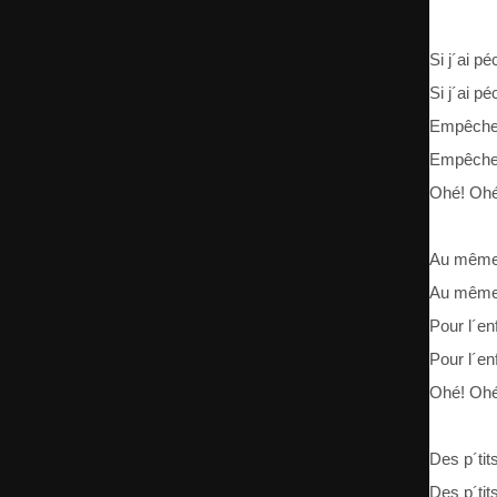
Si j´ai p
Si j´ai p
Empêche-
Empêche-
Ohé! Ohé
Au même 
Au même 
Pour l´enf
Pour l´enf
Ohé! Ohé
Des p´tit
Des p´tit