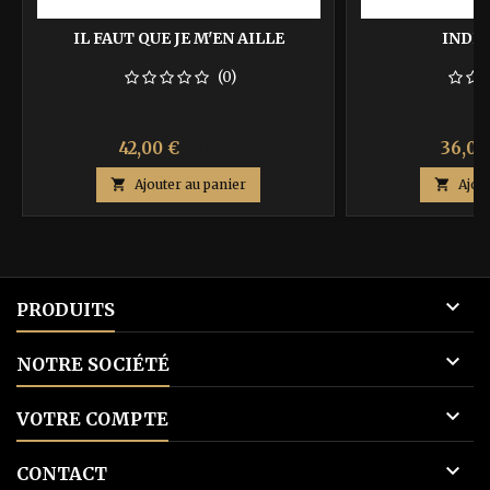
IL FAUT QUE JE M'EN AILLE
INDI
(0)
Prix
Prix
Prix
42,00 €
36,00
70,00 €
de

Ajouter au panier

Ajou
base

PRODUITS

NOTRE SOCIÉTÉ

VOTRE COMPTE

CONTACT