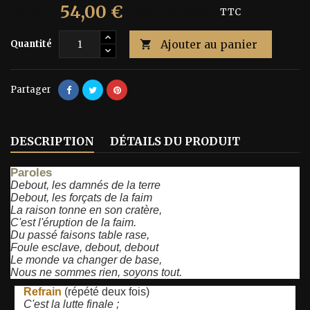
54,00 €
90,00 €
Économisez 40%
TTC
Ajouter au panier
Quantité

Partager
DESCRIPTION
DÉTAILS DU PRODUIT
Paroles
Debout, les damnés de la terre
Debout, les forçats de la faim
La raison tonne en son cratère,
C'est l'éruption de la faim.
Du passé faisons table rase,
Foule esclave, debout, debout
Le monde va changer de base,
Nous ne sommes rien, soyons tout.
Refrain
(répété deux fois)
C'est la lutte finale ;