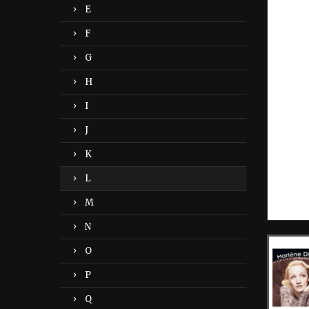
E
F
G
H
I
J
K
L
M
N
O
P
Q