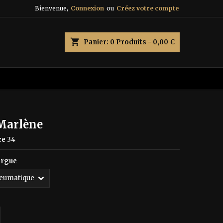
Bienvenue,
Connexion
ou
Créez votre compte
×
×
×
shopping_cart
Panier:
0
Produits - 0,00 €
n
s
 Marlène
ce
34
orgue