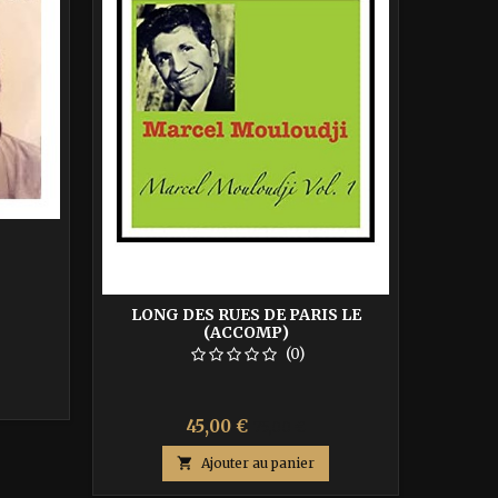
LONG DES RUES DE PARIS LE
(ACCOMP)
(0)
Prix
Prix
45,00 €
75,00 €
de

Ajouter au panier
base