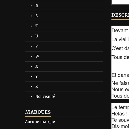
R
DESCR
S
T
Devant 
U
La vieil
V
C'est da
Tous de
W
X
Et dans
Y
Ne fais
Z
Nous ec
Tous de
Nouveauté
Le temp
MARQUES
Helas ! 
Te souv
Aucune marque
Dis-moi