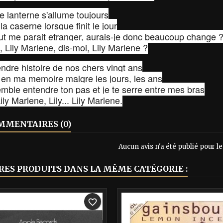
le lanterne s'allume toujours
a caserne lorsque finit le jour
ut me parait etranger, aurais-je donc beaucoup change 
, Lily Marlene, dis-moi, Lily Marlene ?
endre histoire de nos chers vingt ans
en ma memoire malgre les jours, les ans
emble entendre ton pas et je te serre entre mes bras
 Lily Marlene, Lily... Lily Marlene.
MENTAIRES (0)
Aucun avis n'a été publié pour 
TRES PRODUITS DANS LA MÊME CATÉGORIE :
-40%
favorite_border