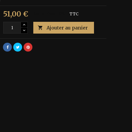
51,00 €
€
Économisez 40%
TTC
Ajouter au panier
é
