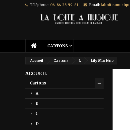
Téléphone:
06-84-28-59-81
Email:
laboiteamusiq
A
C
C
add_circle_outline
Vo
No
d'e
CARTONS
Accueil
Cartons
L
Lily Marlène
ACCUEIL
Prix ré
Cartons
A
B
C
D