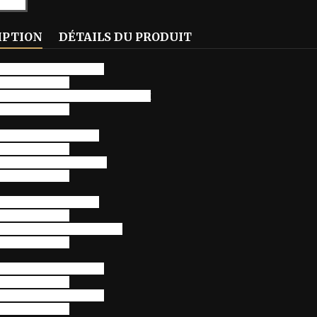
IPTION
DÉTAILS DU PRODUIT
ungle, terrible jungle
st mort ce soir
ommes tranquilles s'endorment
st mort ce soir
 sage dans le village
st mort ce soir
rage, plus de carnage
st mort ce soir
table, le redoutable
st mort ce soir
 belle, viens ma gazelle
st mort ce soir
ungle, terrible jungle
st mort ce soir
ungle, terrible jungle
st mort ce soir