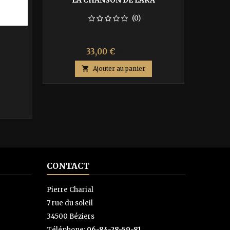
LA CHANSON DE LARA
(0)
L
Prix
Prix
33,00 €
55,00 €
de

Ajouter au panier
base
CONTACT
Pierre Charial
7 rue du soleil
34500 Béziers
Téléphone:
06-84-28-59-81