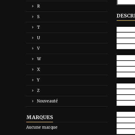
R
DESCR
S
T
Dans la j
Le lion e
U
Et les h
Le lion e
V
Tout est
W
Le lion e
Plus de 
X
Le lion e
Y
L'indomp
Z
Le lion e
Viens ma
Nouveauté
Le lion e
Dans la j
MARQUES
Le lion e
Dans la j
Aucune marque
Le lion e