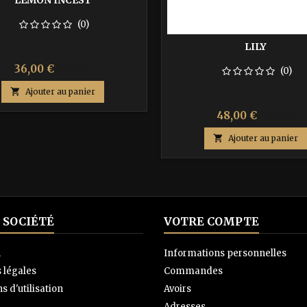
LEMON INCEST
(0)
LILY
Prix
Prix
36,00 €
60,00 €
(0)
de

Ajouter au panier
base
Prix
Prix
48,00 €
80,00 €
de

Ajouter au panier
base
 SOCIÉTÉ
VOTRE COMPTE
n
Informations personnelles
 légales
Commandes
s d'utilisation
Avoirs
Adresses