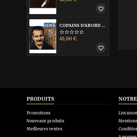
de
favorite_border
base
-40%
COPAINS D’ABORD LES
Prix
Prix
45,00 €
75,00 €
de
favorite_border
base
PRODUITS
NOTRE
Promotions
Livraiso
Nouveaux produits
Mentions
Meilleures ventes
Condition
A propos