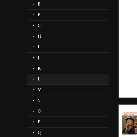
E
F
G
H
I
J
K
L
M
N
O
P
Q