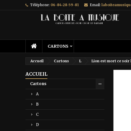
Téléphone:
06-84-28-59-81
Email:
laboiteamusiq
A
C
C
add_circle_outline
Vo
No
d'e
CARTONS
Accueil
Cartons
L
Lion est mort ce soir 
ACCUEIL
Prix ré
Cartons
A
B
C
D