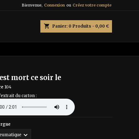
Bienvenue,
Connexion
ou
Créez votre compte
×
×
×
shopping_cart
Panier:
0
Produits - 0,00 €
n
s
est mort ce soir le
ce
104
'extrait du carton :
orgue