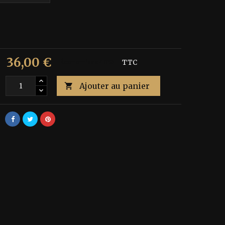
36,00 €
€
Économisez 40%
TTC
Ajouter au panier
é
