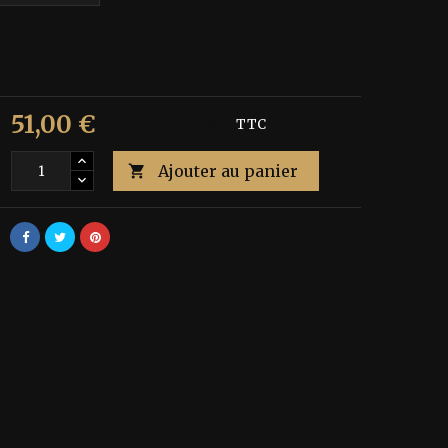
51,00 €
€
Économisez 40%
TTC
Ajouter au panier
é
