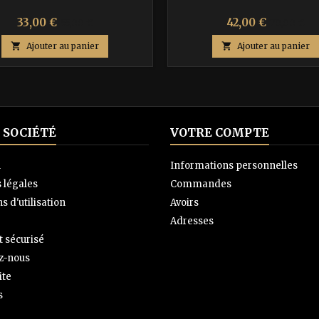
Prix
Prix
Prix
Prix
33,00 €
42,00 €
55,00 €
70,00 €
de
de

Ajouter au panier

Ajouter au panier
base
base
 SOCIÉTÉ
VOTRE COMPTE
n
Informations personnelles
 légales
Commandes
s d'utilisation
Avoirs
Adresses
 sécurisé
z-nous
ite
s