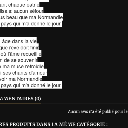
ant chaque patrie
isais: aucun séjour
plus beau que ma Normandie
e pays qui m'a donné le jour.
n âge dans la vie
ue rêve doit finir
où l'âme recueillie
n de se souvenir
 ma muse refroidie
ni ses chants d'amour
revoir ma Normandie
e pays qui m'a donné le jour.
MENTAIRES (0)
Aucun avis n'a été publié pour 
RES PRODUITS DANS LA MÊME CATÉGORIE :