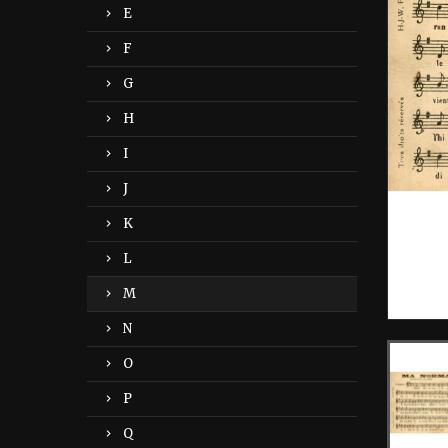
E
F
G
H
I
J
K
L
M
N
O
P
Q