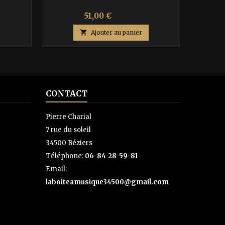
Prix
Prix
51,00 €
85,00 €
de

Ajouter au panier
base
CONTACT
Pierre Charial
7 rue du soleil
34500 Béziers
Téléphone:
06-84-28-59-81
Email:
laboiteamusique34500@gmail.com