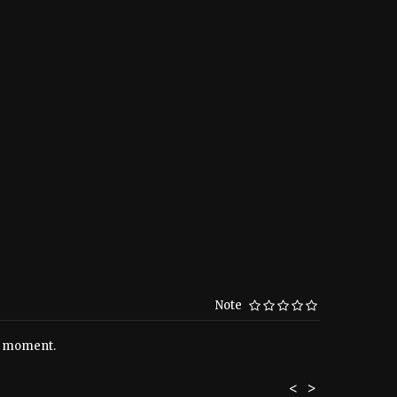
Note
le moment.
<
>