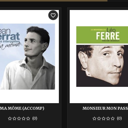
-40%
favorite_border
MA MÔME (ACCOMP)
MONSIEUR MON PASS
(0)
(0)