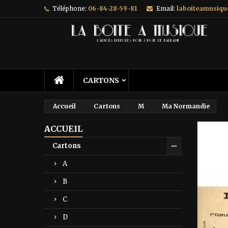
Téléphone:
06-84-28-59-81
Email:
laboiteamusiq
A
C
C
add_circle_outline
Vo
No
d'e
CARTONS
Accueil
Cartons
M
Ma Normandie
ACCUEIL
Prix ré
Cartons
A
B
C
D