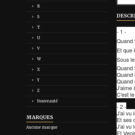
R
DESCR
S
T
- 1 -
U
Quand t
V
Et que l
Sous le
W
Quand l
X
Quand l
Quand l
Y
J'aime 
Z
C'est l
Nouveauté
- 2 -
J'ai vu
MARQUES
Et ses 
J'ai vu l
Aucune marque
Et Veni