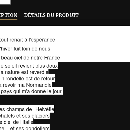
IPTION
DÉTAILS DU PRODUIT
out renaît à l'espérance
'hiver fuit loin de nous
 beau ciel de notre France
e soleil revient plus doux
a nature est reverdie
'hirondelle est de retour
à revoir ma Normandie
e pays qui m'a donné le jour.
 les champs de l'Helvétie
chalets et ses glaciers
e ciel de l'Italie
se... et ses gondoliers