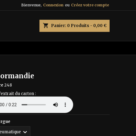
Bienvenue,
Connexion
ou
Créez votre compte
×
×
×
shopping_cart
Panier:
0
Produits - 0,00 €
n
s
ormandie
ce
248
'extrait du carton :
orgue