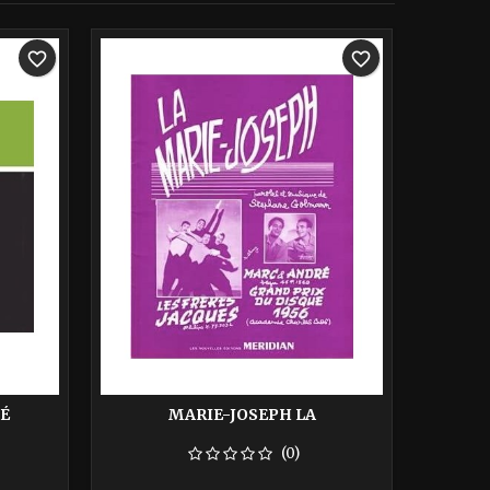
-40%
-40%
favorite_border
favorite_border
É
MARIE-JOSEPH LA
(0)