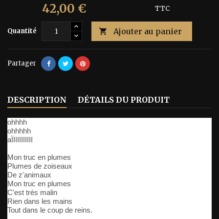
42,00 €
70,00 €
Économisez 40%
TTC
Ajouter au panier
Quantité

Partager
DESCRIPTION
DÉTAILS DU PRODUIT
ohhhh
ohhhhh
aÏIIIIIIIIII
Mon truc en plumes
Plumes de zoiseaux
De z'animaux
Mon truc en plumes
C'est très malin
Rien dans les mains
Tout dans le coup de reins.