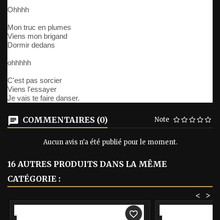
Ohhhh
Mon truc en plumes
Viens mon brigand
Dormir dedans
ohhhhh
C'est pas sorcier
Viens l'essayer
Je vais te faire danser.
COMMENTAIRES (0)
Note
Aucun avis n'a été publié pour le moment.
16 AUTRES PRODUITS DANS LA MÊME
CATÉGORIE :
<
>
-40%
-40%
favorite_border