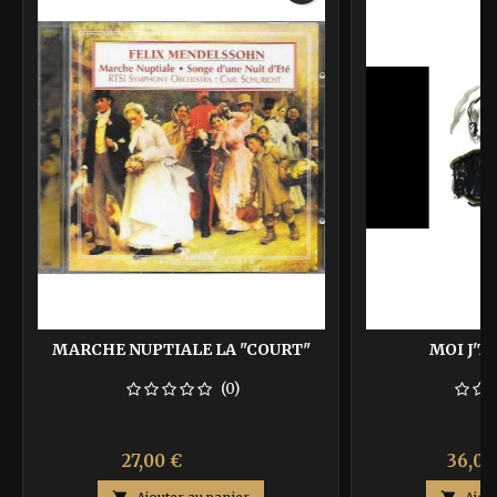
MARCHE NUPTIALE LA "COURT"
MOI J'T
(0)
Prix
Prix
Prix
27,00 €
36,00
45,00 €
de