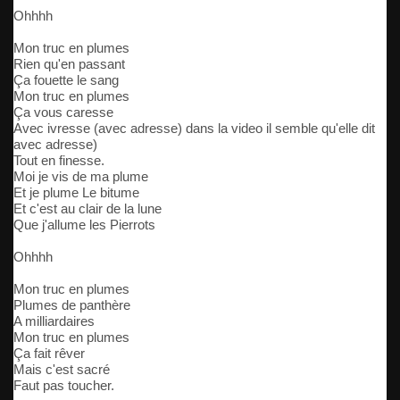
Ohhhh
Mon truc en plumes
Rien qu'en passant
Ça fouette le sang
Mon truc en plumes
Ça vous caresse
Avec ivresse (avec adresse) dans la video il semble qu'elle dit
avec adresse)
Tout en finesse.
Moi je vis de ma plume
Et je plume Le bitume
Et c'est au clair de la lune
Que j'allume les Pierrots
Ohhhh
Mon truc en plumes
Plumes de panthère
A milliardaires
Mon truc en plumes
Ça fait rêver
Mais c'est sacré
Faut pas toucher.