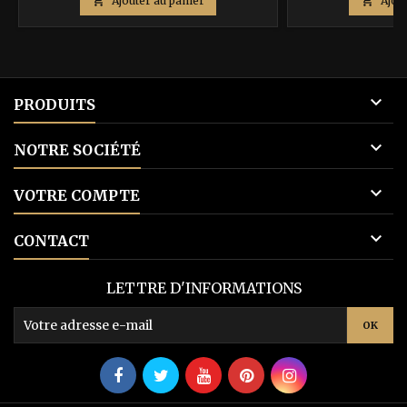

Ajouter au panier

Ajou
base

PRODUITS

NOTRE SOCIÉTÉ

VOTRE COMPTE

CONTACT
LETTRE D'INFORMATIONS