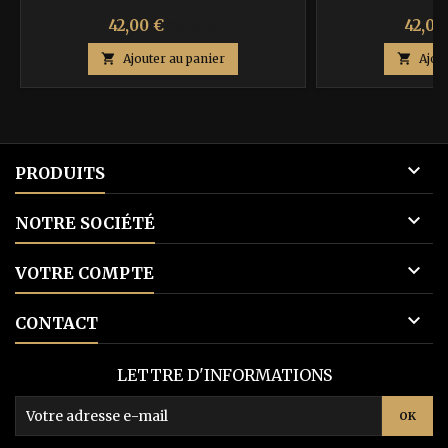
Prix
Prix
Prix
42,00 €
42,00
70,00 €
de

Ajouter au panier

Ajou
base

PRODUITS

NOTRE SOCIÉTÉ

VOTRE COMPTE

CONTACT
LETTRE D'INFORMATIONS