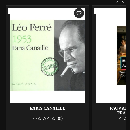
<
>
-40%
-40%
favorite_border
PARIS CANAILLE
PAUVRE A
TRAD
(0)